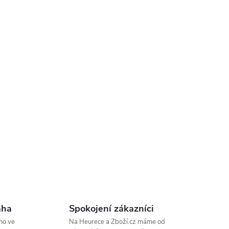
aha
Spokojení zákazníci
ho ve
Na Heurece a Zboží.cz máme od