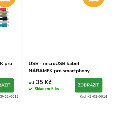
59 Kč
59 Kč
K pro
USB - microUSB kabel
NÁRAMEK pro smartphony
35 Kč
od
AZIT
ZOBRAZIT
Skladem
5 ks
K5-02-0013
Kód:
K5-02-0014