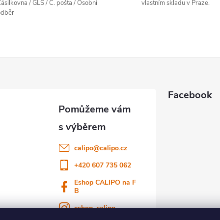
ásilkovna / GLS / Č. pošta / Osobní
vlastním skladu v Praze.
odběr
Facebook
calipo
@
calipo.cz
+420 607 735 062
Eshop CALIPO na F
B
eshop_calipo