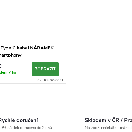
 Type C kabel NÁRAMEK
martphony
č
ZOBRAZIT
adem
7 ks
Kód:
K5-02-0091
Rychlé doručení
Skladem v ČR / Pr
9% zásilek doručeno do 2 dnů:
Na zboží nečekáte - máme 