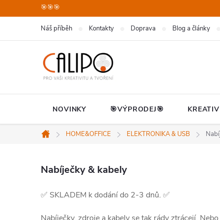
Přejít
🎯🎯🎯
na
Náš příběh
Kontakty
Doprava
Blog a články
obsah
NOVINKY
🎯VÝPRODEJ🎯
KREATIV
HOME&OFFICE
ELEKTRONIKA & USB
Nabí
Domů
Nabíječky & kabely
✅ SKLADEM k dodání do 2-3 dnů. ✅
Nabíječky, zdroje a kabely se tak rády ztrácejí. Nebo