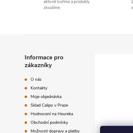
aktivně tvoříme a produkty
Z
á
zkoušíme.
d
a
Z
c
á
í
Informace pro
zákazníky
p
p
r
O nás
a
Kontakty
v
t
Moje objednávka
k
Sklad Calipo v Praze
í
y
Hodnocení na Heureka
Obchodní podmínky
v
Možnosti dopravy a platby