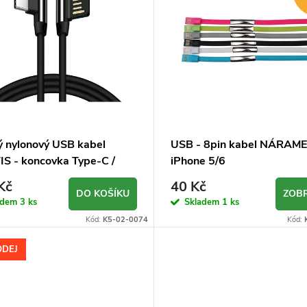
ý nylonový USB kabel
USB - 8pin kabel NÁRAME
S - koncovka Type-C /
iPhone 5/6
Ý
Kč
40 Kč
DO KOŠÍKU
ZOBR
adem
3 ks
Skladem
1 ks
Kód:
K5-02-0074
Kód:
ODEJ