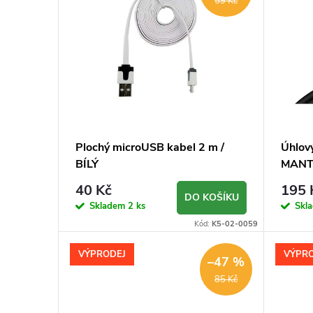
ý
59 Kč
p
p
r
i
o
s
d
p
Plochý microUSB kabel 2 m /
Úhlov
u
BÍLÝ
MANTI
r
ČERN
40 Kč
195 
k
DO KOŠÍKU
o
Skladem
2 ks
Skl
Kód:
K5-02-0059
t
d
VÝPRODEJ
VÝPR
–47 %
ů
u
85 Kč