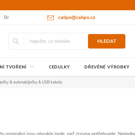
calipo@calipo.cz
Dárkové poukazy
Hodnocení obchodu
Moje objednávka
HLEDAT
NÍ TVOŘENÍ
CEDULKY
DŘEVĚNÉ VÝROBKY
ječky & autonabíječky & USB kabely
 ty originální jsou obvykle jinde, než zrovna potřebujete. Nejjedn