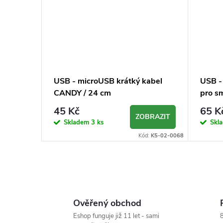
k
t
ů
USB - microUSB krátký kabel
USB -
CANDY / 24 cm
pro s
45 Kč
65 K
ZOBRAZIT
Skladem
3 ks
Skl
Kód:
K5-02-0068
O
v
Ověřený obchod
l
Eshop funguje již 11 let - sami
8