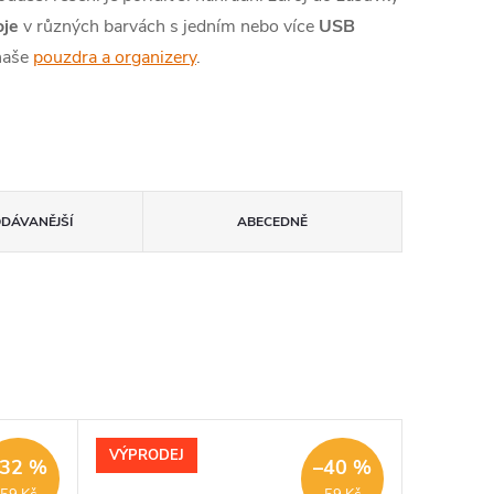
oje
v různých barvách s jedním nebo více
USB
 naše
pouzdra a organizery
.
ODÁVANĚJŠÍ
ABECEDNĚ
VÝPRODEJ
–32 %
–40 %