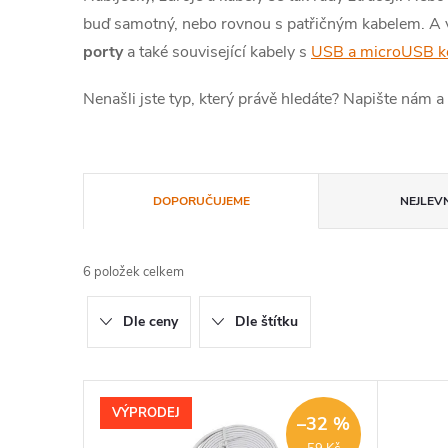
buď samotný, nebo rovnou s patřičným kabelem. A v
porty
a také související kabely s
USB a microUSB k
Nenašli jste typ, který právě hledáte? Napište nám
Ř
DOPORUČUJEME
NEJLEVN
a
6
položek celkem
z
Dle ceny
Dle štítku
e
n
V
VÝPRODEJ
–32 %
í