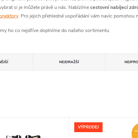
ybrat si je můžete právě u nás. Nabízíme
cestovní nabíjecí zdr
onektory
. Pro jejich přehledné uspořádání vám navíc pomohou
 a my ho co nejdříve doplníme do našeho sortimentu.
ĚJŠÍ
NEJDRAŽŠÍ
NEJPR
VÝPRODEJ