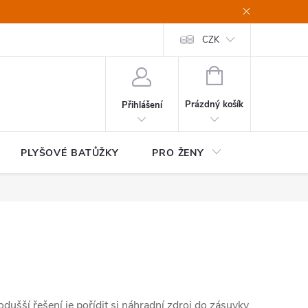
CZK
NÁKUPNÍ
KOŠÍK
Prázdný košík
Přihlášení
PLYŠOVÉ BATŮŽKY
PRO ŽENY
HOME&OF
odušší řešení je pořídit si náhradní zdroj do zásuvky