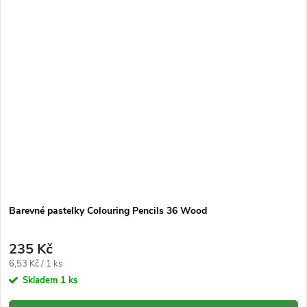
Barevné pastelky Colouring Pencils 36 Wood
235 Kč
Měrná
6,53 Kč / 1 ks
cena:
Skladem
1 ks