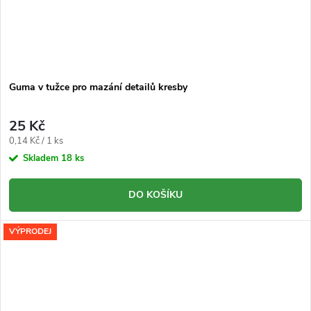
Guma v tužce pro mazání detailů kresby
25 Kč
Měrná
0,14 Kč / 1 ks
cena:
Skladem
18 ks
DO KOŠÍKU
VÝPRODEJ