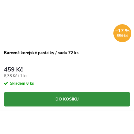
–17 %
559 Kč
Barevné korejské pastelky / sada 72 ks
459 Kč
Měrná
6,38 Kč / 1 ks
cena:
Skladem
8 ks
DO KOŠÍKU