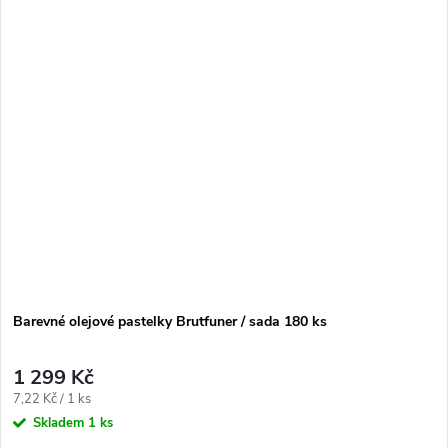
Barevné olejové pastelky Brutfuner / sada 180 ks
1 299 Kč
Měrná
7,22 Kč / 1 ks
cena:
Skladem
1 ks