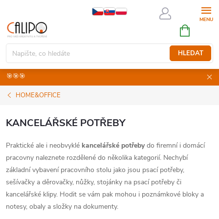
Přejít
na
NÁKUPNÍ
obsah
KOŠÍK
HLEDAT
🎯🎯🎯
HOME&OFFICE
KANCELÁŘSKÉ POTŘEBY
Praktické ale i neobvyklé
kancelářské potřeby
do firemní i domácí
pracovny naleznete rozdělené do několika kategorií. Nechybí
základní vybavení pracovního stolu jako jsou psací potřeby,
sešívačky a děrovačky, nůžky, stojánky na psací potřeby či
kancelářské klipy. Hodit se vám pak mohou i poznámkové bloky a
notesy, obaly a složky na dokumenty.