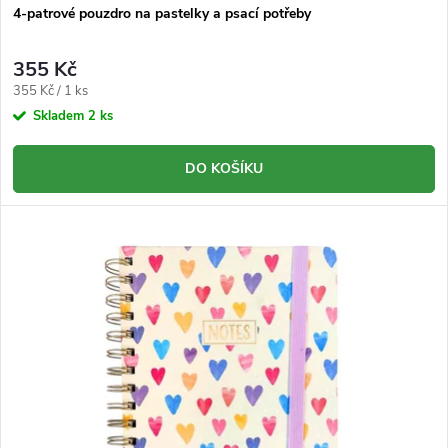
d
4-patrové pouzdro na pastelky a psací potřeby
d
u
355 Kč
u
Měrná
355 Kč / 1 ks
k
cena:
Skladem
2 ks
k
t
DO KOŠÍKU
t
ů
ů