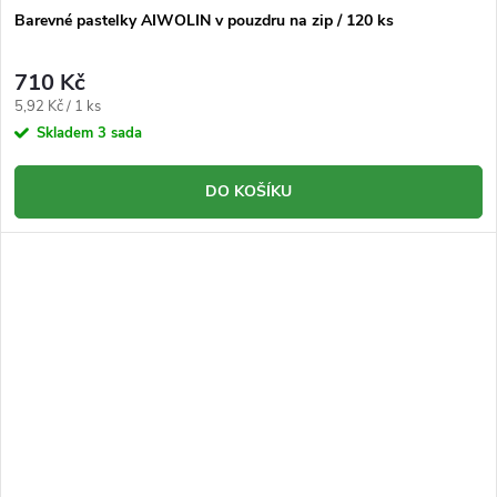
Barevné pastelky AIWOLIN v pouzdru na zip / 120 ks
710 Kč
Měrná
5,92 Kč / 1 ks
cena:
Skladem
3 sada
DO KOŠÍKU