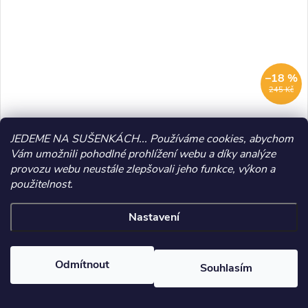
–18 %
245 Kč
Notesy WOOD Lapač snů - nelinkované / A5
JEDEME NA SUŠENKÁCH... Používáme cookies, abychom
Vám umožnili pohodlné prohlížení webu a díky analýze
199 Kč
provozu webu neustále zlepšovali jeho funkce, výkon a
použitelnost.
Skladem
3 ks
Nastavení
ZOBRAZIT
VÝPRODEJ
Odmítnout
Souhlasím