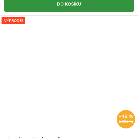
DO KOŠÍKU
VÝPRODEJ
–48 %
1 355 Kč