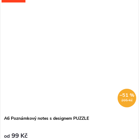
–51 %
205 Kč
A6 Poznámkový notes s designem PUZZLE
99 Kč
od