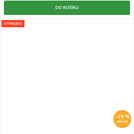
DO KOŠÍKU
VÝPRODEJ
–29 %
255 Kč