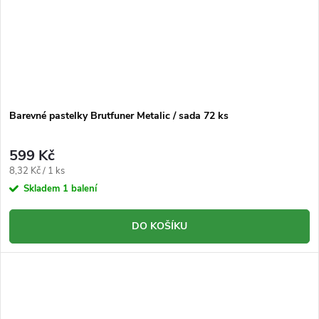
Barevné pastelky Brutfuner Metalic / sada 72 ks
599 Kč
Měrná
8,32 Kč / 1 ks
cena:
Skladem
1 balení
DO KOŠÍKU