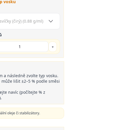
yp vosku
ů
+
 a následně zvolte typ vosku.
 může lišit ±2–5 % podle směsi
jte navíc (počítejte % z
.
ní oleje či stabilizátory.