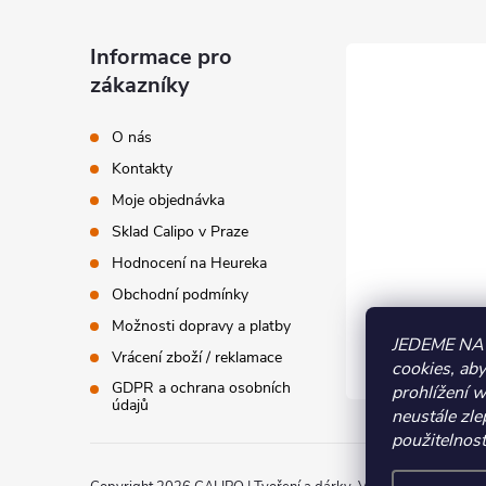
á
Informace pro
zákazníky
p
O nás
a
Kontakty
t
Moje objednávka
Sklad Calipo v Praze
í
Hodnocení na Heureka
Obchodní podmínky
Možnosti dopravy a platby
JEDEME NA
Vrácení zboží / reklamace
cookies, ab
GDPR a ochrana osobních
prohlížení 
údajů
neustále zle
použitelnost