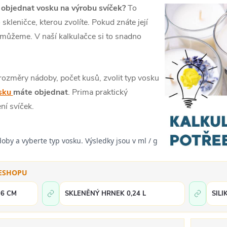
 objednat vosku na výrobu svíček?
To
kleničce, kterou zvolíte. Pokud znáte její
můžeme. V naší kalkulačce si to snadno
 rozměry nádoby, počet kusů, zvolit typ vosku
sku
máte objednat
. Prima praktický
ní svíček.
by a vyberte typ vosku. Výsledky jsou v ml / g
 ESHOPU
 6 CM
SKLENĚNÝ HRNEK 0,24 L
SILI