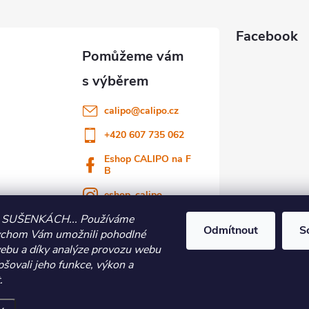
Facebook
calipo
@
calipo.cz
+420 607 735 062
Eshop CALIPO na F
B
eshop_calipo
 SUŠENKÁCH... Používáme
Youtube CALIPO
Odmítnout
S
ychom Vám umožnili pohodlné
webu a díky analýze provozu webu
pšovali jeho funkce, výkon a
.