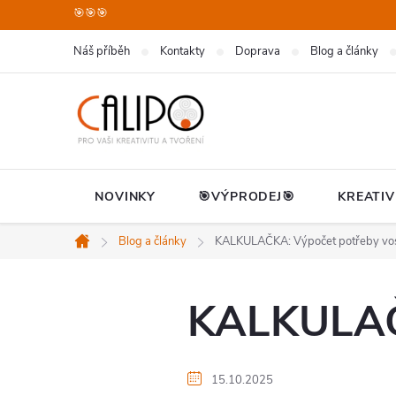
Přejít
🎯🎯🎯
na
Náš příběh
Kontakty
Doprava
Blog a články
obsah
NOVINKY
🎯VÝPRODEJ🎯
KREATIV
Blog a články
KALKULAČKA: Výpočet potřeby vo
Domů
KALKULAČK
15.10.2025