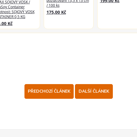
199,00 Kč
pozlacování 13,5 x 13 cm
AX SOJOVÝ VOSK /
/ 100 ks
aSoy Container
175,00 Kč
tnost: SOJOVÝ VOSK
TAINER 0,5 KG
,00 Kč
PŘEDCHOZÍ ČLÁNEK
DALŠÍ ČLÁNEK