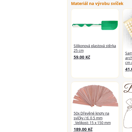
Materiál na výrobu svíček
Silikonová plastová stěrka
25 cm
Samo
59,00 Kč
arch
cm /
41,
50x Dřevěné knoty na
svíčky / tl. 0,5 mm
_Velikost: 15 x 150 mm
189,00 Kč