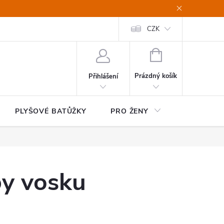
CZK
NÁKUPNÍ
KOŠÍK
Prázdný košík
Přihlášení
PLYŠOVÉ BATŮŽKY
PRO ŽENY
HOME&OF
y vosku