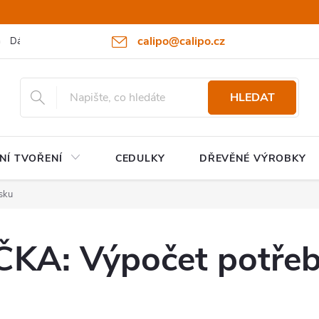
calipo@calipo.cz
Dárkové poukazy
Hodnocení obchodu
Moje objednávka
HLEDAT
NÍ TVOŘENÍ
CEDULKY
DŘEVĚNÉ VÝROBKY
sku
A: Výpočet potřeb