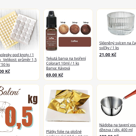
Skleněný svícen na ča
svíčky / 1 ks
21,00 Kč
lepky pod knoty / 1
Tekutá barva na tvoření
 _Velikost: průměr 1,5
Colorart 10ml / 1 ks
 50 ks
Barva: Kávová
00 Kč
69,00 Kč
Nádoba na tavení vos
džezva / obj. 400 ml
Plátky folie na plošné