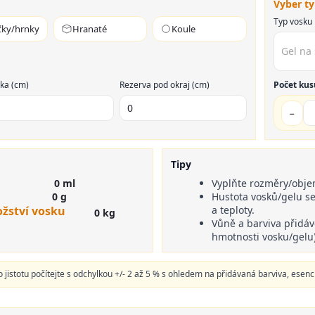
Vyber t
Typ vosku
čky/hrnky
Hranaté
Koule
ka (cm)
Rezerva pod okraj (cm)
Počet kus
−
Tipy
0 ml
Vyplňte rozměry/objem
0 g
Hustota vosků/gelu se
žství vosku
a teploty.
0 kg
Vůně a barviva přidáve
hmotnosti vosku/gelu)
 jistotu počítejte s odchylkou +/- 2 až 5 % s ohledem na přidávaná barviva, esenciál