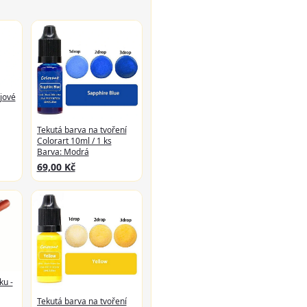
jové
Tekutá barva na tvoření
Colorart 10ml / 1 ks
Barva: Modrá
69,00 Kč
ku -
Tekutá barva na tvoření