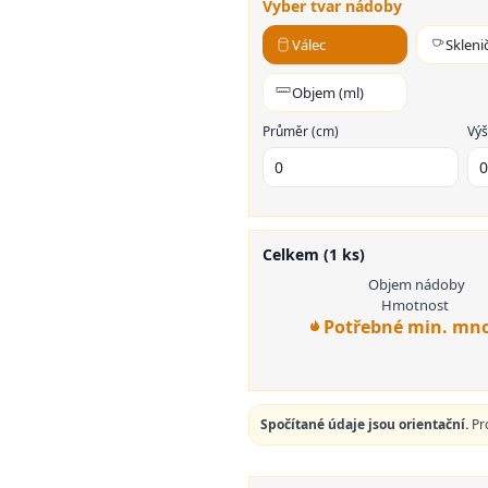
Vyber tvar nádoby
Válec
Skleni
Objem (ml)
Průměr (cm)
Výš
Celkem (
1
ks)
Objem nádoby
Hmotnost
Potřebné min. mno
Spočítané údaje jsou orientační.
Pro