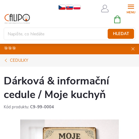
Přejít
na
NÁKUPNÍ
obsah
KOŠÍK
HLEDAT
🎯🎯🎯
CEDULKY
Dárková & informační
cedule / Moje kuchyň
Kód produktu:
C9-99-0004