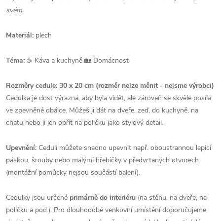
svém.
Materiál:
plech
Téma:
☕ Káva a kuchyně 🏡 Domácnost
Rozměry cedule: 30 x 20 cm (rozměr nelze měnit - nejsme výrobci)
Cedulka je dost výrazná, aby byla vidět, ale zároveň se skvěle posílá
ve zpevněné obálce. Můžeš ji dát na dveře, zeď, do kuchyně, na
chatu nebo ji jen opřít na poličku jako stylový detail.
Upevnění:
Ceduli můžete snadno upevnit např. oboustrannou lepicí
páskou, šrouby nebo malými hřebíčky v předvrtaných otvorech
(montážní pomůcky nejsou součástí balení).
Cedulky jsou určené
primárně do interiéru
(na stěnu, na dveře, na
poličku a pod.). Pro dlouhodobé venkovní umístění doporučujeme