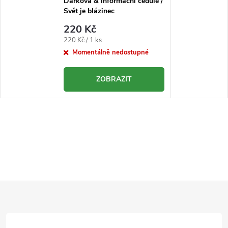
Dárková & informační cedule /
Svět je blázinec
220 Kč
Měrná
220 Kč / 1 ks
cena:
Momentálně nedostupné
ZOBRAZIT
Z
á