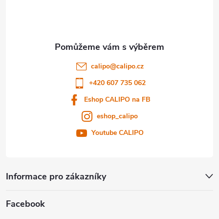
p
a
t
calipo
@
calipo.cz
í
+420 607 735 062
Eshop CALIPO na FB
eshop_calipo
Youtube CALIPO
Informace pro zákazníky
Facebook