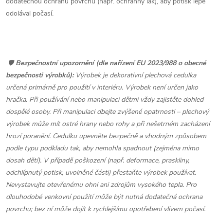
dodatečnou ochranu povrchu (např. ochranný lak), aby potisk lépe
odolával počasí.
🛡️
Bezpečnostní upozornění (dle nařízení EU 2023/988 o obecné
bezpečnosti výrobků):
Výrobek je dekorativní plechová cedulka
určená primárně pro použití v interiéru. Výrobek není určen jako
hračka. Při používání nebo manipulaci dětmi vždy zajistěte dohled
dospělé osoby. Při manipulaci dbejte zvýšené opatrnosti – plechový
výrobek může mít ostré hrany nebo rohy a při nešetrném zacházení
hrozí poranění. Cedulku upevněte bezpečně a vhodným způsobem
podle typu podkladu tak, aby nemohla spadnout (zejména mimo
dosah dětí). V případě poškození (např. deformace, praskliny,
odchlípnutý potisk, uvolněné části) přestaňte výrobek používat.
Nevystavujte otevřenému ohni ani zdrojům vysokého tepla. Pro
dlouhodobé venkovní použití může být nutná dodatečná ochrana
povrchu; bez ní může dojít k rychlejšímu opotřebení vlivem počasí.