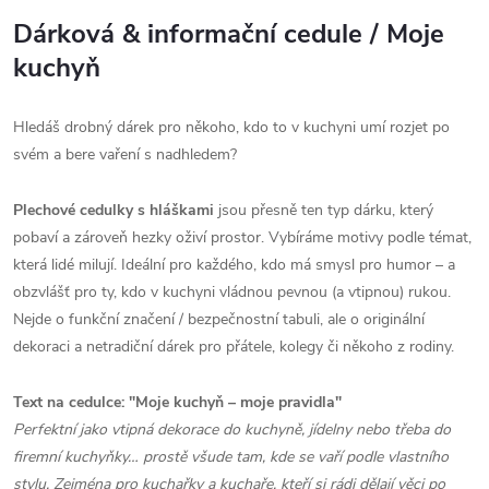
Dárková & informační cedule / Moje
kuchyň
Hledáš drobný dárek pro někoho, kdo to v kuchyni umí rozjet po
svém a bere vaření s nadhledem?
Plechové cedulky s hláškami
jsou přesně ten typ dárku, který
pobaví a zároveň hezky oživí prostor. Vybíráme motivy podle témat,
která lidé milují. Ideální pro každého, kdo má smysl pro humor – a
obzvlášť pro ty, kdo v kuchyni vládnou pevnou (a vtipnou) rukou.
Nejde o funkční značení / bezpečnostní tabuli, ale o originální
dekoraci a netradiční dárek pro přátele, kolegy či někoho z rodiny.
Text na cedulce: "Moje kuchyň – moje pravidla"
Perfektní jako vtipná dekorace do kuchyně, jídelny nebo třeba do
firemní kuchyňky… prostě všude tam, kde se vaří podle vlastního
stylu. Zejména pro kuchařky a kuchaře, kteří si rádi dělají věci po