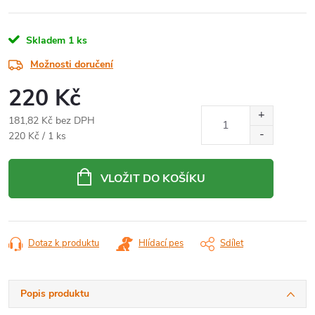
Skladem
1 ks
Možnosti doručení
220 Kč
181,82 Kč bez DPH
Měrná
220 Kč / 1 ks
cena:
VLOŽIT DO KOŠÍKU
Dotaz k produktu
Hlídací pes
Sdílet
Popis produktu