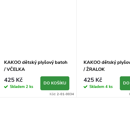
KAKOO dětský plyšový batoh
KAKOO dětský plyšov
/ VČELKA
/ ŽRALOK
425 Kč
425 Kč
DO KOŠÍKU
DO
Skladem
2 ks
Skladem
4 ks
Kód:
2-01-0034