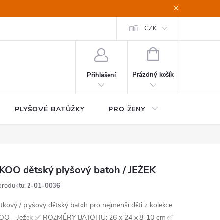
CZK
NÁKUPNÍ
KOŠÍK
Prázdný košík
Přihlášení
PLYŠOVÉ BATŮŽKY
PRO ŽENY
HOME&OF
KOO dětský plyšový batoh / JEŽEK
produktu:
2-01-0036
tkový / plyšový dětský batoh pro nejmenší děti z kolekce
O - Ježek
✅ ROZMĚRY BATOHU: 26 x 24 x 8-10 cm
✅