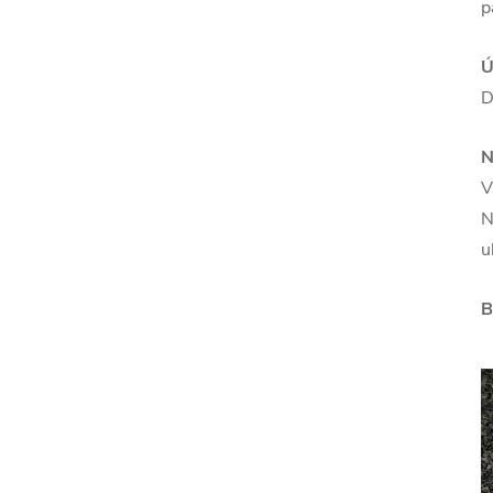
p
Ú
D
N
V
N
u
B