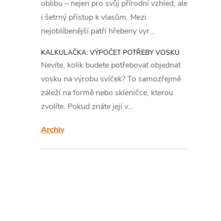
s
oblibu – nejen pro svůj přírodní vzhled, ale
i šetrný přístup k vlasům. Mezi
t
nejoblíbenější patří hřebeny vyr...
r
KALKULAČKA: VÝPOČET POTŘEBY VOSKU
Nevíte, kolik budete potřebovat objednat
a
vosku na výrobu svíček? To samozřejmě
záleží na formě nebo skleničce, kterou
n
zvolíte. Pokud znáte její v...
n
Archiv
í
p
a