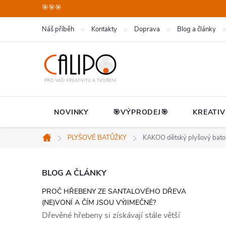
Přejít
🎯🎯🎯
na
Náš příběh
Kontakty
Doprava
Blog a články
obsah
NOVINKY
🎯VÝPRODEJ🎯
KREATIV
PLYŠOVÉ BATŮŽKY
KAKOO dětský plyšový bato
Domů
P
BLOG A ČLÁNKY
PROČ HŘEBENY ZE SANTALOVÉHO DŘEVA
o
(NE)VONÍ A ČÍM JSOU VÝJIMEČNÉ?
Dřevěné hřebeny si získávají stále větší