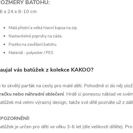
ROZMĚRY BATOHU:
6 x 24 x 8-10 cm
Malá přední a velká hlavní kapsa na zip.
Nastavitelné popruhy na záda.
Poutko na zavěšení batohu.
Materiál - polyester / PES
aujal vás batůžek z kolekce KAKOO?
e to skvělý parťák na cesty pro malé děti. Pohodlně si do něj ulo
račku nebo náhradní oblečení
. Hrdě si ponesou náklad ve svém
atůžek má velmi výrazný design, takže své dítě poznáte už z dálk
POZORNĚNÍ!
atůžek je určen pro děti ve věku 3-6 let (dle velikosti dítěte). Pro