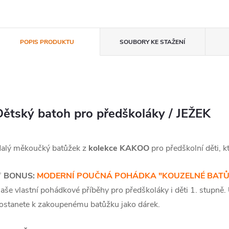
POPIS PRODUKTU
SOUBORY KE STAŽENÍ
Dětský batoh pro předškoláky / JEŽEK
alý měkoučký batůžek z
kolekce KAKOO
pro předškolní děti, k
✅
BONUS:
MODERNÍ POUČNÁ POHÁDKA "KOUZELNÉ BATŮŽ
aše vlastní pohádkové příběhy pro předškoláky i děti 1. stupně.
ostanete k zakoupenému batůžku jako dárek.