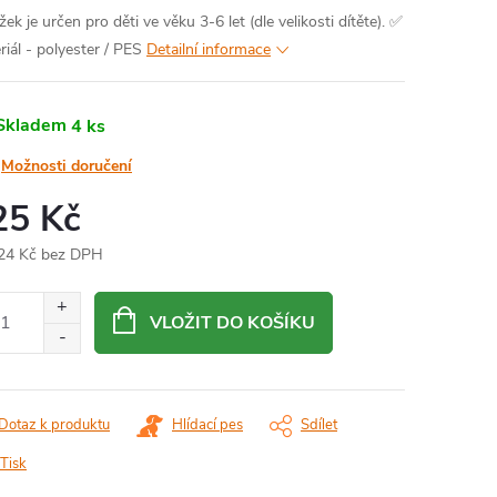
ek je určen pro děti ve věku 3-6 let (dle velikosti dítěte).
✅
riál - polyester / PES
Detailní informace
Skladem
4 ks
Možnosti doručení
25 Kč
24 Kč bez DPH
ná
:
VLOŽIT DO KOŠÍKU
Dotaz k produktu
Hlídací pes
Sdílet
Tisk