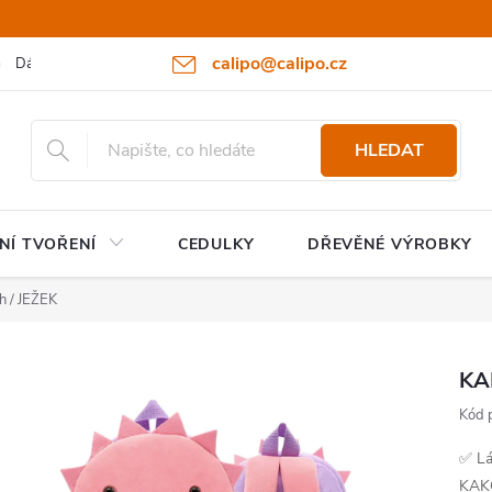
calipo@calipo.cz
Dárkové poukazy
Hodnocení obchodu
Moje objednávka
HLEDAT
NÍ TVOŘENÍ
CEDULKY
DŘEVĚNÉ VÝROBKY
h / JEŽEK
KA
Kód 
✅ Lá
KAKO