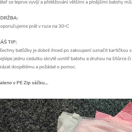
áteř se teprve vyvíjí a přetěžování většími a plnějšími batohy můž
DRŽBA:
oporučujeme prát v ruce na 30◦C
ÁŠ TIP:
šechny batůžky je dobré ihned po zakoupení označit kartičkou se
ejlépe jednu cedulku skrytě uvnitř batohu a druhou na šňůrce či 
kázat dospělému a požádat o pomoc.
aleno v PE Zip sáčku...