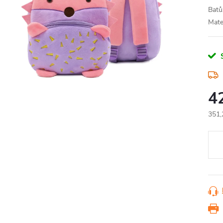
Batůž
Mate
4
351,
Měr
cena