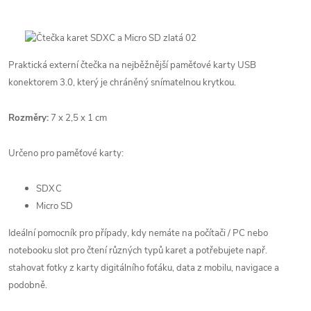
Praktická externí čtečka na nejběžnější paměťové karty USB
konektorem 3.0, který je chráněný snímatelnou krytkou.
Rozměry:
7 x 2,5 x 1 cm
Určeno pro paměťové karty:
SDXC
Micro SD
Ideální pomocník pro případy, kdy nemáte na počítači / PC nebo
notebooku slot pro čtení různých typů karet a potřebujete např.
stahovat fotky z karty digitálního foťáku, data z mobilu, navigace a
podobně.