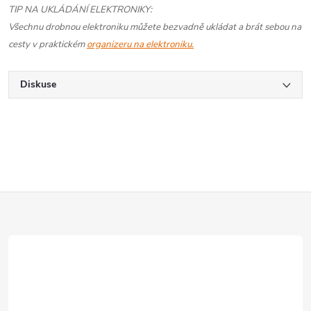
TIP NA UKLÁDÁNÍ ELEKTRONIKY:
Všechnu drobnou elektroniku můžete bezvadně ukládat a brát sebou na
cesty v praktickém
organizeru na elektroniku.
Diskuse
Z
á
p