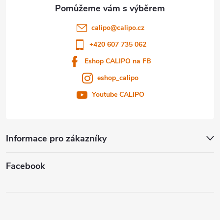
a
t
calipo
@
calipo.cz
í
+420 607 735 062
Eshop CALIPO na FB
eshop_calipo
Youtube CALIPO
Informace pro zákazníky
Facebook