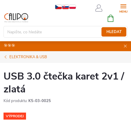
Přejít
na
NÁKUPNÍ
obsah
KOŠÍK
HLEDAT
🎯🎯🎯
ELEKTRONIKA & USB
USB 3.0 čtečka karet 2v1 /
zlatá
Kód produktu:
K5-03-0025
VÝPRODEJ