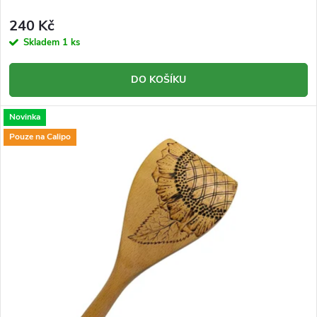
d
u
240 Kč
u
Skladem
1 ks
k
k
DO KOŠÍKU
t
t
ů
Novinka
ů
Pouze na Calipo