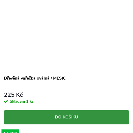
Dřevěná vařečka oválná / MĚSÍC
225 Kč
Skladem
1 ks
DO KOŠÍKU
Novinka