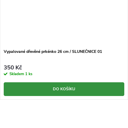
Vypalované dřevěné prkénko 26 cm / SLUNEČNICE 01
350 Kč
Skladem
1 ks
DO KOŠÍKU
O