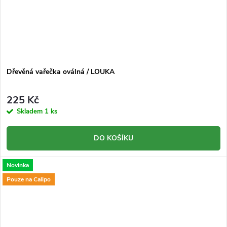
Dřevěná vařečka oválná / LOUKA
225 Kč
Skladem
1 ks
DO KOŠÍKU
Novinka
Pouze na Calipo