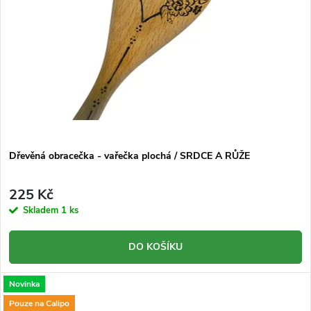
Dřevěná obracečka - vařečka plochá / SRDCE A RŮŽE
225 Kč
Skladem
1 ks
DO KOŠÍKU
Novinka
Pouze na Calipo