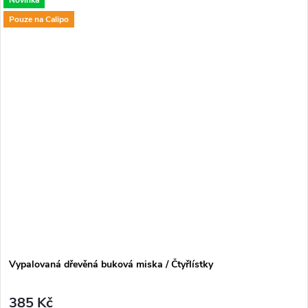
Pouze na Calipo
Vypalovaná dřevěná buková miska / Čtyřlístky
385 Kč