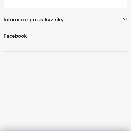
v
ý
Informace pro zákazníky
p
Facebook
i
s
u