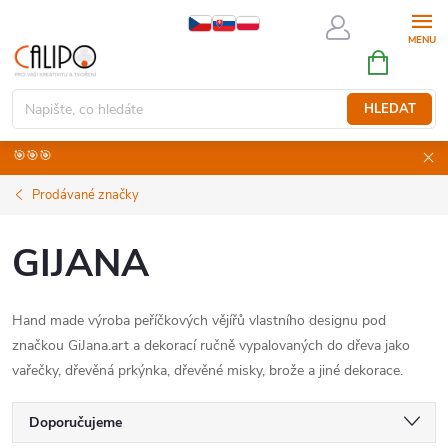
Přejít
na
NÁKUPNÍ
obsah
KOŠÍK
HLEDAT
🎯🎯🎯
Prodávané značky
GIJANA
Hand made výroba peříčkových vějířů vlastního designu pod
značkou GiJana.art a dekorací ručně vypalovaných do dřeva jako
vařečky, dřevěná prkýnka, dřevěné misky, brože a jiné dekorace.
Ř
Doporučujeme