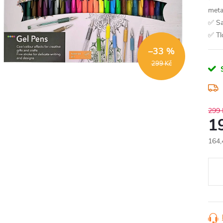
meta
✅ S
✅ Tl
–33 %
299 Kč
299 
1
164,
Měr
cena