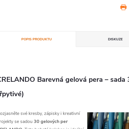
POPIS PRODUKTU
DISKUZE
CRELANDO Barevná gelová pera – sada 30
řpytivé)
ozjasněte své kresby, zápisky i kreativní
rojekty se sadou
30 gelových per