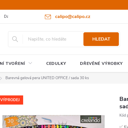
calipo@calipo.cz
Dárkové poukazy
Hodnocení obchodu
Moje objednávka
HLEDAT
NÍ TVOŘENÍ
CEDULKY
DŘEVĚNÉ VÝROBKY
Barevná gelová pera UNITED OFFICE / sada 30 ks
Ba
VÝPRODEJ
sad
Kód 
✅ Kv