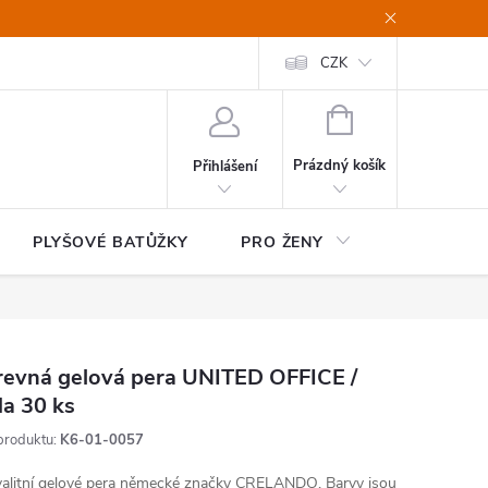
CZK
NÁKUPNÍ
KOŠÍK
Prázdný košík
Přihlášení
PLYŠOVÉ BATŮŽKY
PRO ŽENY
HOME&OF
revná gelová pera UNITED OFFICE /
a 30 ks
produktu:
K6-01-0057
alitní gelové pera německé značky CRELANDO. Barvy jsou