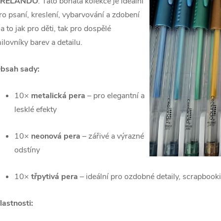
RELANDO
. Tato bohatá kolekce je ideální
ro psaní, kreslení, vybarvování a zdobení
 a to jak pro děti, tak pro dospělé
ilovníky barev a detailu.
bsah sady:
10×
metalická pera
– pro elegantní a
lesklé efekty
10×
neonová pera
– zářivé a výrazné
odstíny
10×
třpytivá pera
– ideální pro ozdobné detaily, scrapbook
lastnosti: