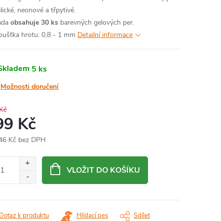
lické, neonové a třpytivé.
ada
obsahuje 30 ks
barevných gelových per.
oušťka hrotu: 0,8 - 1 mm
Detailní informace
Skladem
5 ks
Možnosti doručení
Kč
99 Kč
46 Kč bez DPH
ná
:
VLOŽIT DO KOŠÍKU
Dotaz k produktu
Hlídací pes
Sdílet