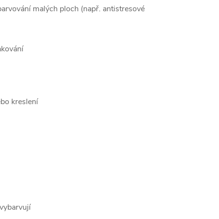
ybarvování malých ploch (např. antistresové
akování
ebo kreslení
 vybarvují