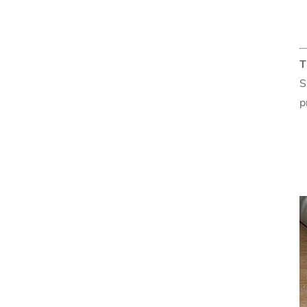
T
S
p