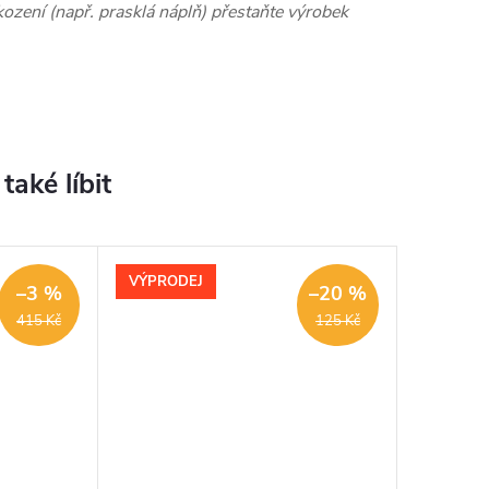
ození (např. prasklá náplň) přestaňte výrobek
VÝPRODEJ
–3 %
–20 %
415 Kč
125 Kč