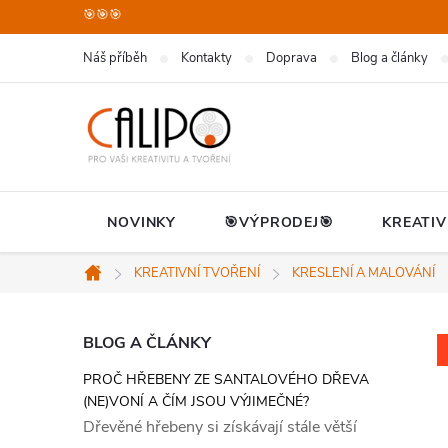
Přejít
🎯🎯🎯
na
Náš příběh
Kontakty
Doprava
Blog a články
obsah
NOVINKY
🎯VÝPRODEJ🎯
KREATIV
KREATIVNÍ TVOŘENÍ
KRESLENÍ A MALOVÁNÍ
Domů
P
BLOG A ČLÁNKY
PROČ HŘEBENY ZE SANTALOVÉHO DŘEVA
o
(NE)VONÍ A ČÍM JSOU VÝJIMEČNÉ?
Dřevěné hřebeny si získávají stále větší