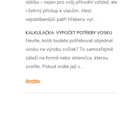
s
oblibu – nejen pro svůj přírodní vzhled, ale
i šetrný přístup k vlasům. Mezi
t
nejoblíbenější patří hřebeny vyr...
r
KALKULAČKA: VÝPOČET POTŘEBY VOSKU
Nevíte, kolik budete potřebovat objednat
a
vosku na výrobu svíček? To samozřejmě
záleží na formě nebo skleničce, kterou
n
zvolíte. Pokud znáte její v...
n
Archiv
í
p
a