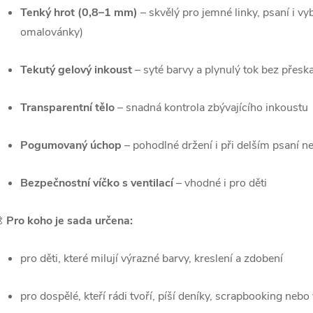
Tenký hrot (0,8–1 mm)
– skvělý pro jemné linky, psaní i v
omalovánky)
Tekutý gelový inkoust
– syté barvy a plynulý tok bez přesk
Transparentní tělo
– snadná kontrola zbývajícího inkoustu
Pogumovaný úchop
– pohodlné držení i při delším psaní n
Bezpečnostní víčko s ventilací
– vhodné i pro děti

Pro koho je sada určena:
pro děti, které milují výrazné barvy, kreslení a zdobení
pro dospělé, kteří rádi tvoří, píší deníky, scrapbooking nebo