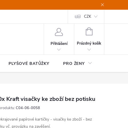
CZK
NÁKUPNÍ
KOŠÍK
Prázdný košík
Přihlášení
PLYŠOVÉ BATŮŽKY
PRO ŽENY
HOME&OF
x Kraft visačky ke zboží bez potisku
produktu:
C04-06-0058
krajované papírové kartičky - visačky ke zboží - bez
sku vč. provázku na zavěšení.