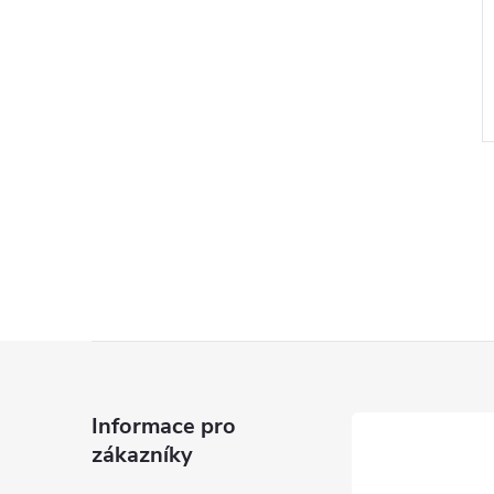
Z
á
Informace pro
zákazníky
p