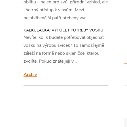
s
oblibu – nejen pro svůj přírodní vzhled, ale
i šetrný přístup k vlasům. Mezi
t
nejoblíbenější patří hřebeny vyr...
r
KALKULAČKA: VÝPOČET POTŘEBY VOSKU
Nevíte, kolik budete potřebovat objednat
a
vosku na výrobu svíček? To samozřejmě
záleží na formě nebo skleničce, kterou
n
zvolíte. Pokud znáte její v...
n
Archiv
í
p
a