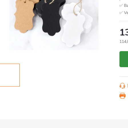
✅ Ba
✅ Ve
1
114,
Měr
cena