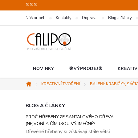
Přejít
🎯🎯🎯
na
Náš příběh
Kontakty
Doprava
Blog a články
obsah
NOVINKY
🎯VÝPRODEJ🎯
KREATIV
KREATIVNÍ TVOŘENÍ
BALENÍ: KRABIČKY, SÁČ
Domů
P
BLOG A ČLÁNKY
PROČ HŘEBENY ZE SANTALOVÉHO DŘEVA
o
(NE)VONÍ A ČÍM JSOU VÝJIMEČNÉ?
Dřevěné hřebeny si získávají stále větší