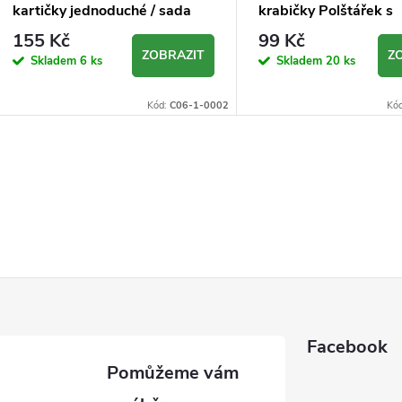
kartičky jednoduché / sada
krabičky Polštářek s
100 ks
průhledem
155 Kč
99 Kč
ZOBRAZIT
Z
Skladem
6 ks
Skladem
20 ks
Kód:
C06-1-0002
Kó
Facebook