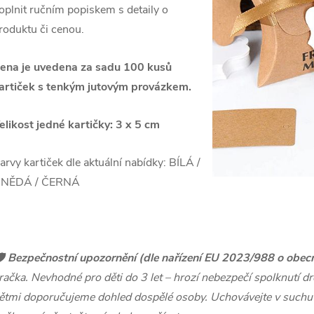
oplnit ručním popiskem s detaily o
roduktu či cenou.
ena je uvedena za sadu 100 kusů
artiček s tenkým jutovým provázkem.
elikost jedné kartičky: 3 x 5 cm
arvy kartiček dle aktuální nabídky: BÍLÁ /
NĚDÁ / ČERNÁ
️
Bezpečnostní upozornění (dle nařízení EU 2023/988 o obec
račka. Nevhodné pro děti do 3 let – hrozí nebezpečí spolknutí dro
ětmi doporučujeme dohled dospělé osoby. Uchovávejte v suchu