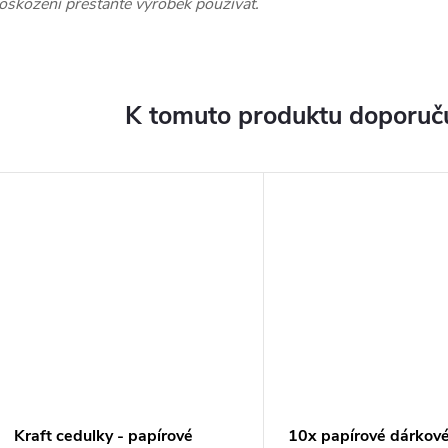
oškození přestaňte výrobek používat.
K tomuto produktu doporuču
Kraft cedulky - papírové
10x papírové dárkov