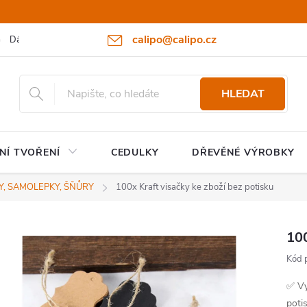
calipo@calipo.cz
Dárkové poukazy
Hodnocení obchodu
Moje objednávka
HLEDAT
NÍ TVOŘENÍ
CEDULKY
DŘEVĚNÉ VÝROBKY
KY, SAMOLEPKY, ŠŇŮRY
100x Kraft visačky ke zboží bez potisku
100
Kód 
✅ Vy
poti