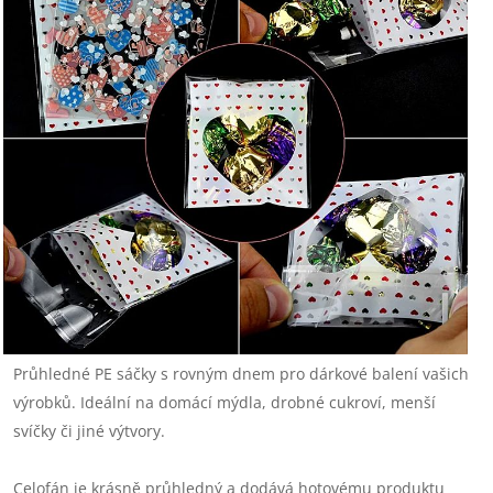
Průhledné PE sáčky s rovným dnem pro dárkové balení vašich
výrobků. Ideální na domácí mýdla, drobné cukroví, menší
svíčky či jiné výtvory.
Celofán je krásně průhledný a dodává hotovému produktu