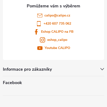
a
t
calipo
@
calipo.cz
í
+420 607 735 062
Eshop CALIPO na FB
eshop_calipo
Youtube CALIPO
Informace pro zákazníky
Facebook