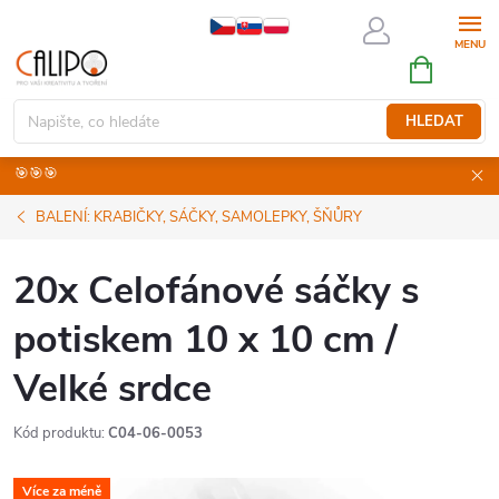
Přejít
na
NÁKUPNÍ
obsah
KOŠÍK
HLEDAT
🎯🎯🎯
BALENÍ: KRABIČKY, SÁČKY, SAMOLEPKY, ŠŇŮRY
20x Celofánové sáčky s
potiskem 10 x 10 cm /
Velké srdce
Kód produktu:
C04-06-0053
Více za méně