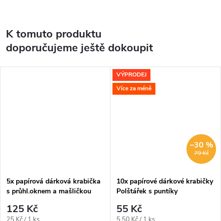
K tomuto produktu
doporučujeme ještě dokoupit
VÝPRODEJ
Více za méně
–30 %
79 Kč
5x papírová dárková krabička
10x papírové dárkové krabičky
s průhl.oknem a mašličkou
Polštářek s puntíky
125 Kč
55 Kč
Měrná
Měrná
25 Kč / 1 ks
5,50 Kč / 1 ks