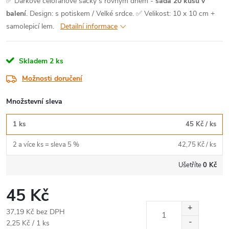
✅ Dárkové celofánové sáčky s rovným dnem -
sada 20 kusů v
balení
. Design: s potiskem / Velké srdce.
✅ Velikost: 10 x 10 cm +
samolepicí lem.
Detailní informace
Skladem
2 ks
Možnosti doručení
Množstevní sleva
1 ks
45 Kč
/ ks
2 a více ks = sleva 5 %
42,75 Kč
/ ks
Ušetříte
0 Kč
45 Kč
37,19 Kč bez DPH
Měrná
2,25 Kč / 1 ks