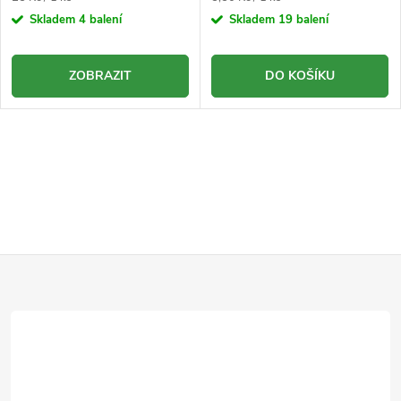
cena:
cena:
Skladem
4 balení
Skladem
19 balení
ZOBRAZIT
DO KOŠÍKU
Z
á
p