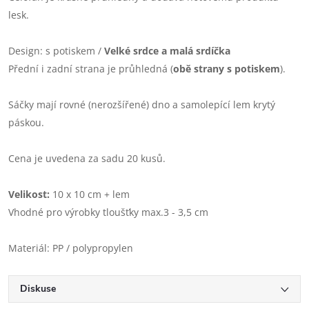
lesk.
Design: s potiskem /
Velké srdce a malá srdíčka
Přední i zadní strana je průhledná (
obě strany s potiskem
).
Sáčky mají rovné (nerozšířené) dno a samolepící lem krytý
páskou.
Cena je uvedena za sadu 20 kusů.
Velikost:
10 x 10 cm + lem
Vhodné pro výrobky tloušťky max.3 - 3,5 cm
Materiál: PP / polypropylen
Diskuse