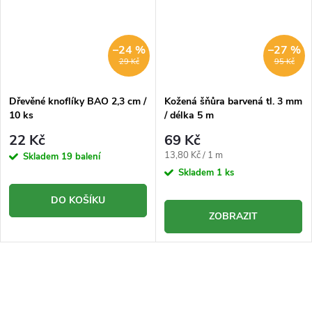
–24 %
–27 %
29 Kč
95 Kč
Dřevěné knoflíky BAO 2,3 cm /
Kožená šňůra barvená tl. 3 mm
10 ks
/ délka 5 m
22 Kč
69 Kč
Měrná
13,80 Kč / 1 m
Skladem
19 balení
cena:
Skladem
1 ks
DO KOŠÍKU
ZOBRAZIT