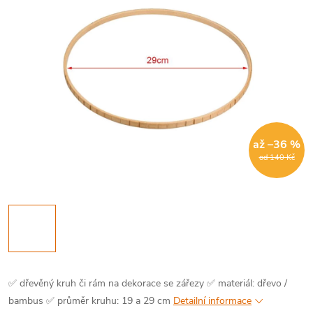
až –36 %
od 140 Kč
✅ dřevěný kruh či rám na dekorace se zářezy
✅ materiál: dřevo /
bambus
✅ průměr kruhu: 19 a 29 cm
Detailní informace