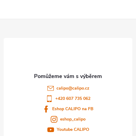
Z
á
p
a
t
calipo
@
calipo.cz
í
+420 607 735 062
Eshop CALIPO na FB
eshop_calipo
Youtube CALIPO