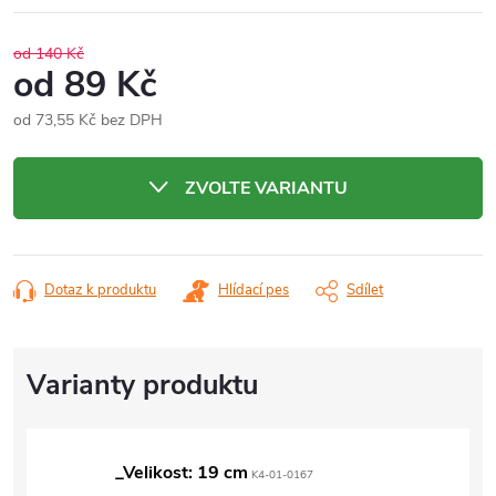
od 140 Kč
od
89 Kč
od
73,55 Kč
bez DPH
Měrná
cena:
ZVOLTE VARIANTU
Dotaz k produktu
Hlídací pes
Sdílet
_Velikost: 19 cm
K4-01-0167