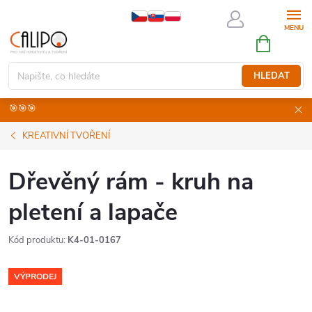
Přejít
na
NÁKUPNÍ
obsah
KOŠÍK
HLEDAT
🎯🎯🎯
KREATIVNÍ TVOŘENÍ
Dřevěný rám - kruh na
pletení a lapače
Kód produktu:
K4-01-0167
VÝPRODEJ