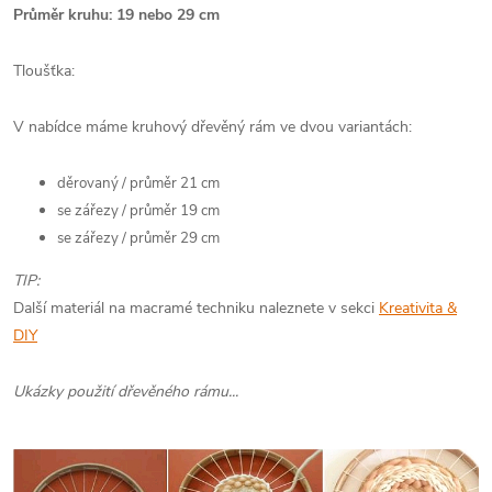
Průměr kruhu: 19 nebo 29 cm
Tloušťka:
V nabídce máme kruhový dřevěný rám ve dvou variantách:
děrovaný / průměr 21 cm
se zářezy / průměr 19 cm
se zářezy / průměr 29 cm
TIP:
Další materiál na macramé techniku naleznete v sekci
Kreativita &
DIY
Ukázky použití dřevěného rámu...