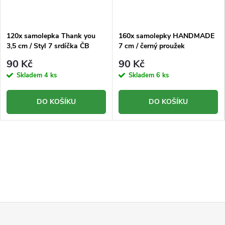
120x samolepka Thank you
160x samolepky HANDMADE
3,5 cm / Styl 7 srdíčka ČB
7 cm / černý proužek
90 Kč
90 Kč
Skladem
4 ks
Skladem
6 ks
DO KOŠÍKU
DO KOŠÍKU
Z