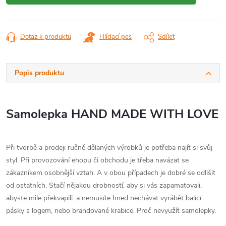
Dotaz k produktu
Hlídací pes
Sdílet
Popis produktu
Samolepka HAND MADE WITH LOVE
Při tvorbě a prodeji ručně dělaných výrobků je potřeba najít si svůj
styl. Při provozování ehopu či obchodu je třeba navázat se
zákazníkem osobnější vztah. A v obou případech je dobré se odlišit
od ostatních. Stačí nějakou drobností, aby si vás zapamatovali,
abyste mile překvapili. a nemusíte hned nechávat vyrábět balící
pásky s logem, nebo brandované krabice. Proč nevyužít samolepky.