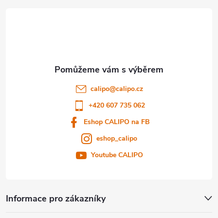
á
p
a
t
calipo
@
calipo.cz
í
+420 607 735 062
Eshop CALIPO na FB
eshop_calipo
Youtube CALIPO
Informace pro zákazníky