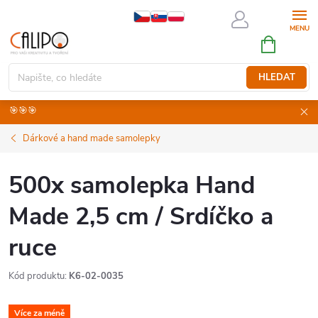
Přejít
na
NÁKUPNÍ
obsah
KOŠÍK
HLEDAT
🎯🎯🎯
Dárkové a hand made samolepky
500x samolepka Hand
Made 2,5 cm / Srdíčko a
ruce
Kód produktu:
K6-02-0035
Více za méně