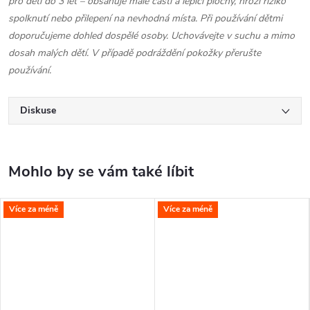
pro děti do 3 let – obsahuje malé části a lepicí plochy, hrozí riziko
spolknutí nebo přilepení na nevhodná místa. Při používání dětmi
doporučujeme dohled dospělé osoby. Uchovávejte v suchu a mimo
dosah malých dětí. V případě podráždění pokožky přerušte
používání.
Diskuse
Více za méně
Více za méně