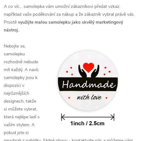
A co víc... samolepka vám umožní zákazníkovi předat vzkaz.
například vaše poděkování za nákup a že zákazník vybral právě vás.
Prostě
využijte malou samolepku jako skvělý marketingový
nástroj.
N
ebojte se,
samolepku
rozhodně nebude
mít každý. A navíc
samolepky jsou k
dispozici v
nejrůznějších
designech, takže
si můžete vybrat,
která nejlépe ladí s
vaším stylem. A
pokud jste si
nevybrali z nabídky, žádné obavy - kontaktujte nás a můžeme vám