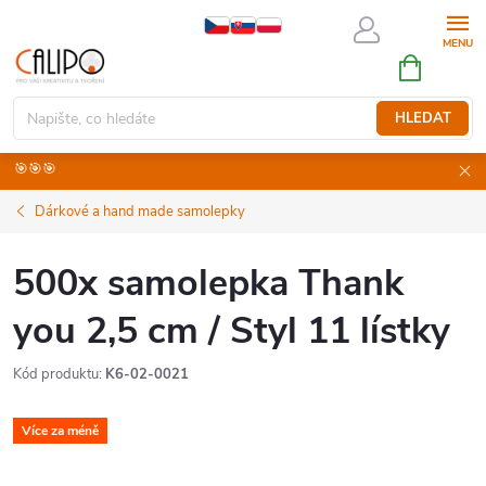
Přejít
na
NÁKUPNÍ
obsah
KOŠÍK
HLEDAT
🎯🎯🎯
Dárkové a hand made samolepky
500x samolepka Thank
you 2,5 cm / Styl 11 lístky
Kód produktu:
K6-02-0021
Více za méně