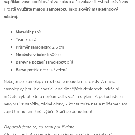
například vaše poděkování za nákup a že zákazník vybral právě vás.
Prostě
využijte malou samolepku jako skvělý marketingový
nástroj.
Materiál:
papír
Tvar:
kulatá
Průměr samolepky:
2,5 cm
Množství v balení:
500 ks
Barevné pozadí samolepky:
bílá
Barva potisku:
černá / zelená
Nebojte se, samolepku rozhodně nebude mít každý. A navíc
samolepky jsou k dispozici v nejrůznějších designech, takže si
můžete vybrat, která nejlépe ladí s vaším stylem. A pokud jste si
nevybrali z nabídky, žádné obavy - kontaktujte nás a můžeme vám
zajistit mnohem širší výběr. Stačí se dohodnout.
Doporučujeme to, co sami používáme.
Která samolepka pomůže pozvednout ten Váš marketing?