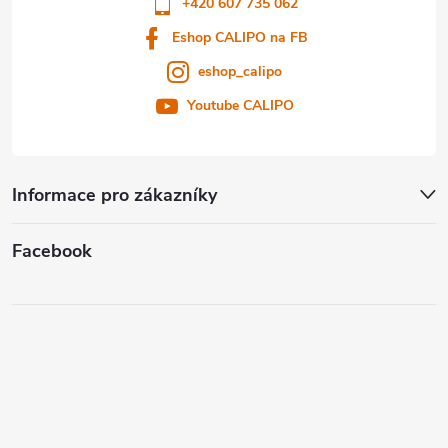
í
+420 607 735 062
Eshop CALIPO na FB
eshop_calipo
Youtube CALIPO
Informace pro zákazníky
Facebook