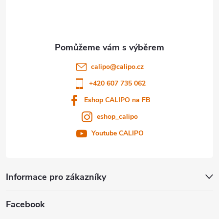
p
a
t
calipo
@
calipo.cz
í
+420 607 735 062
Eshop CALIPO na FB
eshop_calipo
Youtube CALIPO
Informace pro zákazníky
Facebook