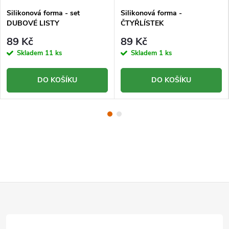
Silikonová forma - set
Silikonová forma -
DUBOVÉ LISTY
ČTYŘLÍSTEK
89 Kč
89 Kč
Skladem
11 ks
Skladem
1 ks
DO KOŠÍKU
DO KOŠÍKU
Z
á