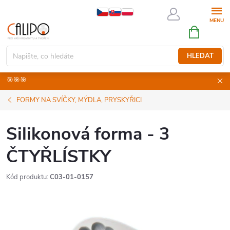
Přejít
na
NÁKUPNÍ
obsah
KOŠÍK
HLEDAT
🎯🎯🎯
FORMY NA SVÍČKY, MÝDLA, PRYSKYŘICI
Silikonová forma - 3
ČTYŘLÍSTKY
Kód produktu:
C03-01-0157