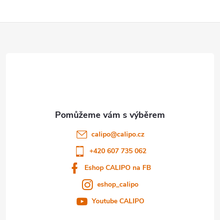
Z
á
p
a
t
calipo
@
calipo.cz
í
+420 607 735 062
Eshop CALIPO na FB
eshop_calipo
Youtube CALIPO