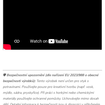
🛡️
Bezpečnostní upozornění (dle nařízení EU 2023/988 o obecné
bezpečnosti výrobků):
Tento výrobek není určen pro styk s
potravinami. Používejte pouze pro kreativní tvorbu (např. vosk,
mýdlo, sádra, pryskyřice). Při práci s horkými nebo chemickými
materiály používejte ochranné pomůcky. Uchovávejte mimo dosah
dětí. Detailní informace k bezpečnosti jsou k dispozici v přiloženém