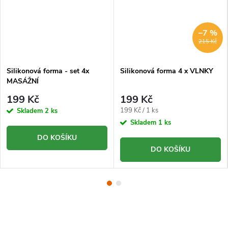
–7 %
215 Kč
Silikonová forma - set 4x
Silikonová forma 4 x VLNKY
MASÁŽNÍ
199 Kč
199 Kč
Měrná
199 Kč / 1 ks
Skladem
2 ks
cena:
Skladem
1 ks
DO KOŠÍKU
DO KOŠÍKU