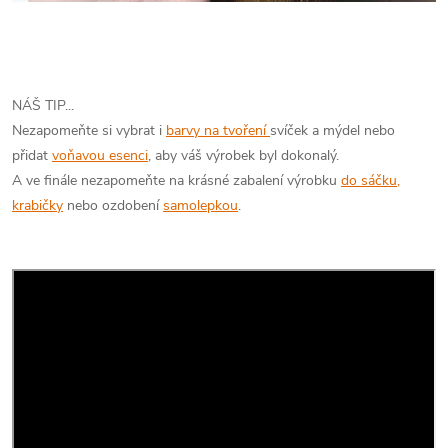
NÁŠ TIP...
Nezapomeňte si vybrat i
barvy na tvoření
svíček a mýdel nebo
přidat
voňavou esenci
, aby váš výrobek byl dokonalý.
A ve finále nezapomeňte na krásné zabalení výrobku
do sáčku,
krabičky
nebo ozdobení
samolepkou
.