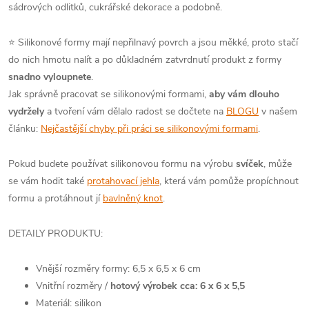
sádrových odlitků, cukrářské dekorace a podobně.
⭐ Silikonové formy mají nepřilnavý povrch a jsou měkké, proto stačí
do nich hmotu nalít a po důkladném zatvrdnutí produkt z formy
snadno vyloupnete
.
Jak správně pracovat se silikonovými formami,
aby vám dlouho
vydržely
a tvoření vám dělalo radost se dočtete na
BLOGU
v našem
článku:
Nejčastější chyby při práci se silikonovými formami
.
Pokud budete používat silikonovou formu na výrobu
svíček
, může
se vám hodit také
protahovací jehla
, která vám pomůže propíchnout
formu a protáhnout jí
bavlněný knot
.
DETAILY PRODUKTU:
Vnější rozměry formy: 6,5 x 6,5 x 6 cm
Vnitřní rozměry /
hotový výrobek cca: 6 x 6 x 5,5
Materiál: silikon