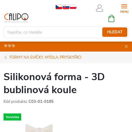
Přejít
na
NÁKUPNÍ
obsah
KOŠÍK
HLEDAT
🎯🎯🎯
FORMY NA SVÍČKY, MÝDLA, PRYSKYŘICI
Silikonová forma - 3D
bublinová koule
Kód produktu:
C03-01-0185
Novinka