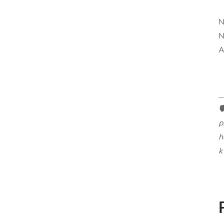
N
N
A
🛡
p
h
k