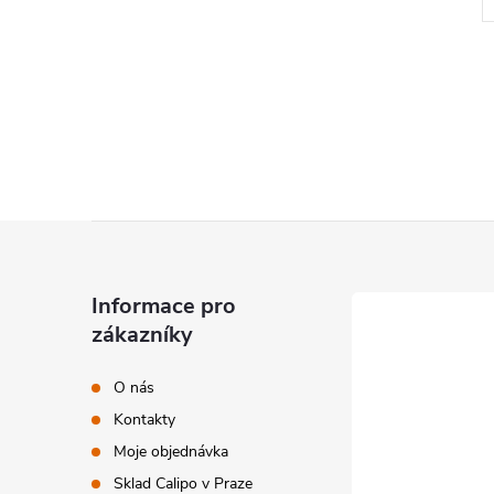
Z
á
Informace pro
zákazníky
p
O nás
a
Kontakty
t
Moje objednávka
Sklad Calipo v Praze