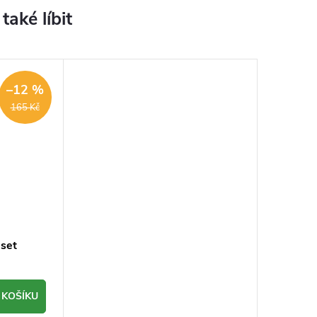
–12 %
165 Kč
 set
 KOŠÍKU