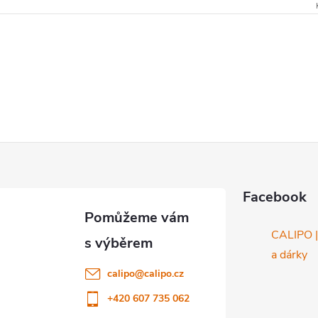
Facebook
CALIPO |
a dárky
calipo
@
calipo.cz
+420 607 735 062