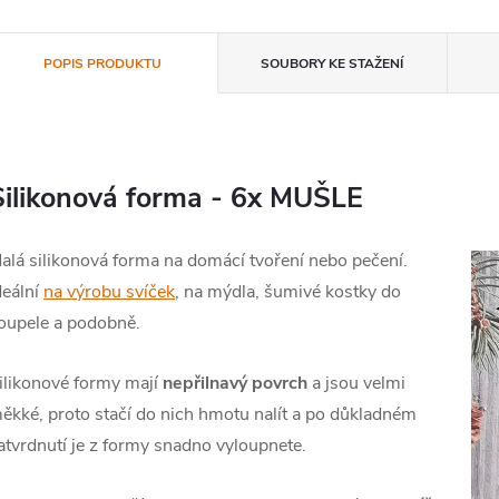
POPIS PRODUKTU
SOUBORY KE STAŽENÍ
Silikonová forma - 6x MUŠLE
alá silikonová forma na domácí tvoření nebo pečení.
deální
na výrobu svíček
, na mýdla
, šumivé kostky do
oupele a podobně.
ilikonové formy mají
nepřilnavý povrch
a jsou velmi
ěkké, proto stačí do nich hmotu nalít a po důkladném
atvrdnutí je z formy snadno vyloupnete.