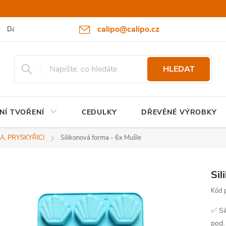
calipo@calipo.cz
Dárkové poukazy
Hodnocení obchodu
Moje objednávka
HLEDAT
NÍ TVOŘENÍ
CEDULKY
DŘEVĚNÉ VÝROBKY
A, PRYSKYŘICI
Silikonová forma - 6x Mušle
Sil
Kód 
✅ Si
pod.