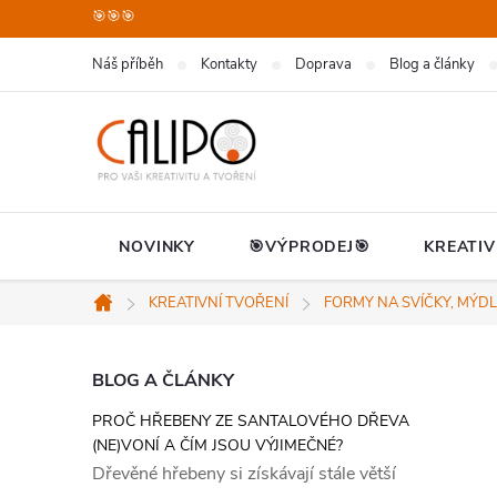
Přejít
🎯🎯🎯
na
Náš příběh
Kontakty
Doprava
Blog a články
obsah
NOVINKY
🎯VÝPRODEJ🎯
KREATIV
KREATIVNÍ TVOŘENÍ
FORMY NA SVÍČKY, MÝDL
Domů
P
BLOG A ČLÁNKY
PROČ HŘEBENY ZE SANTALOVÉHO DŘEVA
o
(NE)VONÍ A ČÍM JSOU VÝJIMEČNÉ?
Dřevěné hřebeny si získávají stále větší