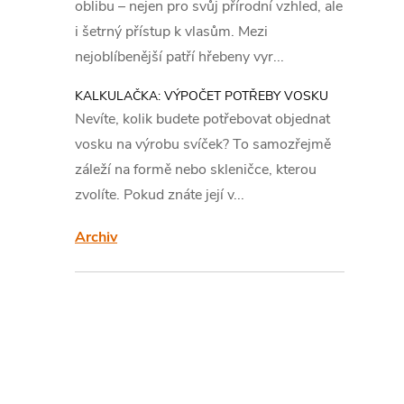
s
oblibu – nejen pro svůj přírodní vzhled, ale
i šetrný přístup k vlasům. Mezi
t
nejoblíbenější patří hřebeny vyr...
r
KALKULAČKA: VÝPOČET POTŘEBY VOSKU
Nevíte, kolik budete potřebovat objednat
a
vosku na výrobu svíček? To samozřejmě
záleží na formě nebo skleničce, kterou
n
zvolíte. Pokud znáte její v...
n
Archiv
í
p
a