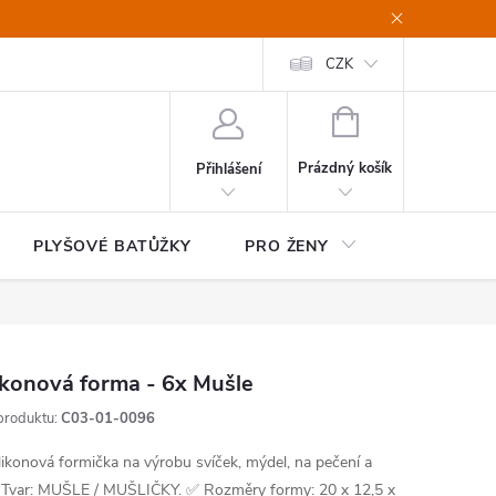
CZK
NÁKUPNÍ
KOŠÍK
Prázdný košík
Přihlášení
PLYŠOVÉ BATŮŽKY
PRO ŽENY
HOME&OF
ikonová forma - 6x Mušle
produktu:
C03-01-0096
likonová formička na výrobu svíček, mýdel, na pečení a
 Tvar: MUŠLE / MUŠLIČKY.
✅ Rozměry formy: 20 x 12,5 x