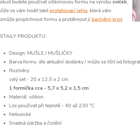
okud budete používat silikonovou formu na výrobu
svíček
,
ůže se vám hodit také
protahovací jehla
, která vám
omůže propíchnout formu a protáhnout jí
bavlněný knot
.
ETAILY PRODUKTU:
Design: MUŠLE / MUŠLIČKY
Barva formy: dle aktuální dodávky / může se lišit od fotogra
Rozměry:
celý set - 20 x 12,5 x 2 cm
1 formička cca - 5,7 x 5,2 x 1,5 cm
Materiál: silikon
Lze používat při teplotě - 40 až 230 °C
Netoxické
Snadná údržba a čistění