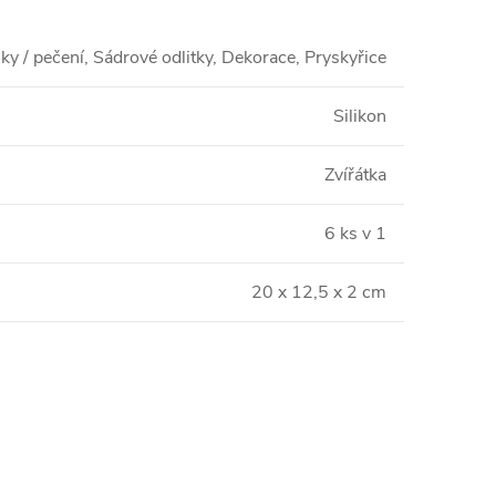
y / pečení, Sádrové odlitky, Dekorace, Pryskyřice
Silikon
Zvířátka
6 ks v 1
20 x 12,5 x 2 cm