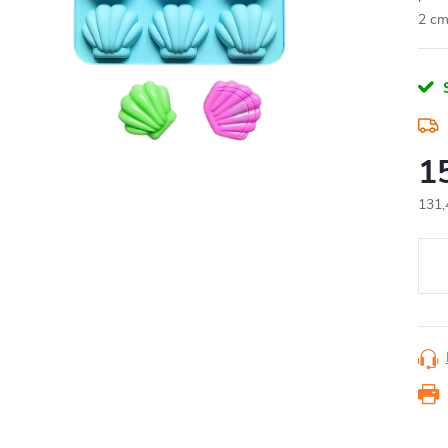
2 cm
1
131,
Měr
cena