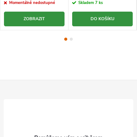
Momentálně nedostupné
Skladem
7 ks
ZOBRAZIT
DO KOŠÍKU
Z
á
p
a