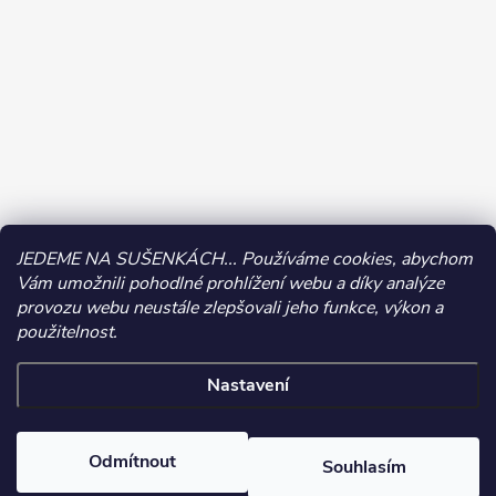
JEDEME NA SUŠENKÁCH... Používáme cookies, abychom
Vám umožnili pohodlné prohlížení webu a díky analýze
provozu webu neustále zlepšovali jeho funkce, výkon a
použitelnost.
Nastavení
Copyright 2026
CALIPO | Tvoření a dárky
. Všechna práva vyhrazena.
Odmítnout
Souhlasím
Vytvořil Shoptet