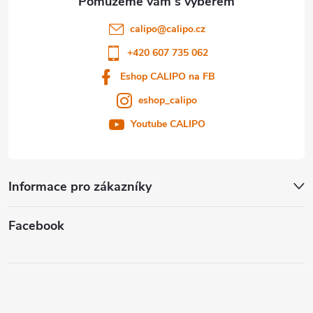
t
calipo
@
calipo.cz
í
+420 607 735 062
Eshop CALIPO na FB
eshop_calipo
Youtube CALIPO
Informace pro zákazníky
Facebook