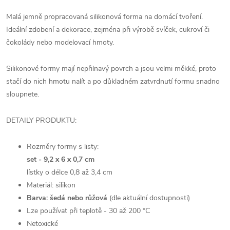
Malá jemně propracovaná silikonová forma na domácí tvoření.
Ideální zdobení a dekorace, zejména při výrobě svíček, cukroví či
čokolády nebo modelovací hmoty.
Silikonové formy mají nepřilnavý povrch a jsou velmi měkké, proto
stačí do nich hmotu nalít a po důkladném zatvrdnutí formu snadno
sloupnete.
DETAILY PRODUKTU:
Rozměry formy s listy:
set - 9,2 x 6 x 0,7 cm
lístky o délce 0,8 až 3,4 cm
Materiál: silikon
Barva: šedá nebo růžová
(dle aktuální dostupnosti)
Lze používat při teplotě - 30 až 200 °C
Netoxické