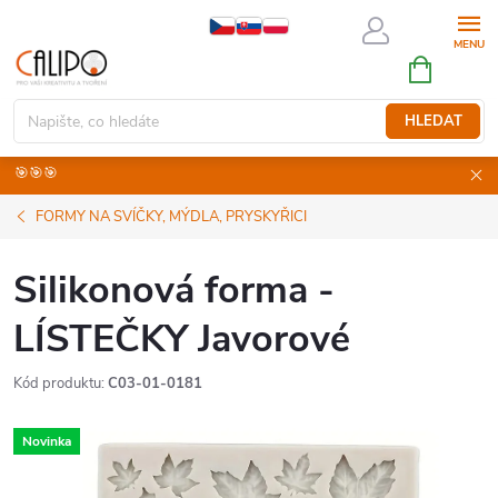
Přejít
na
NÁKUPNÍ
obsah
KOŠÍK
HLEDAT
🎯🎯🎯
FORMY NA SVÍČKY, MÝDLA, PRYSKYŘICI
Silikonová forma -
LÍSTEČKY Javorové
Kód produktu:
C03-01-0181
Novinka