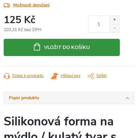
Možnosti doručení
125 Kč
103,31 Kč bez DPH
Měrná
cena:
VLOŽIT DO KOŠÍKU
Dotaz k produktu
Hlídací pes
Sdílet
Popis produktu
Silikonová forma na
mýdlo / kulatý tvar s