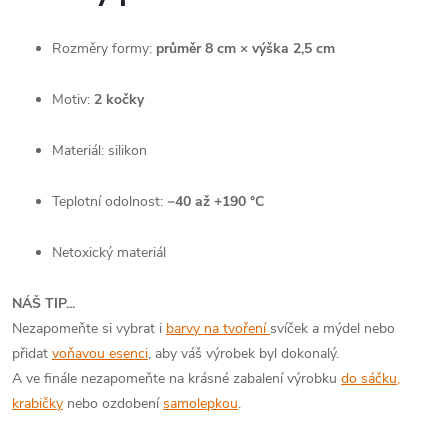
Rozměry formy:
průměr 8 cm × výška 2,5 cm
Motiv:
2 kočky
Materiál: silikon
Teplotní odolnost:
−40 až +190 °C
Netoxický materiál
NÁŠ TIP...
Nezapomeňte si vybrat i
barvy na tvoření
svíček a mýdel nebo
přidat
voňavou esenci
, aby váš výrobek byl dokonalý.
A ve finále nezapomeňte na krásné zabalení výrobku
do sáčku,
krabičky
nebo ozdobení
samolepkou
.