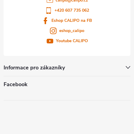
calipo
@
calipo.cz
í
+420 607 735 062
Eshop CALIPO na FB
eshop_calipo
Youtube CALIPO
Informace pro zákazníky
Facebook