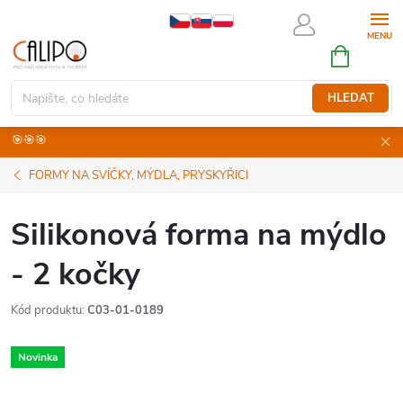
Přejít
na
NÁKUPNÍ
obsah
KOŠÍK
HLEDAT
🎯🎯🎯
FORMY NA SVÍČKY, MÝDLA, PRYSKYŘICI
Silikonová forma na mýdlo
- 2 kočky
Kód produktu:
C03-01-0189
Novinka