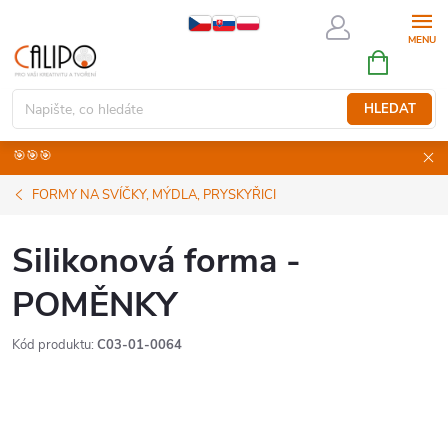
Přejít
na
NÁKUPNÍ
obsah
KOŠÍK
HLEDAT
🎯🎯🎯
FORMY NA SVÍČKY, MÝDLA, PRYSKYŘICI
Silikonová forma -
POMĚNKY
Kód produktu:
C03-01-0064