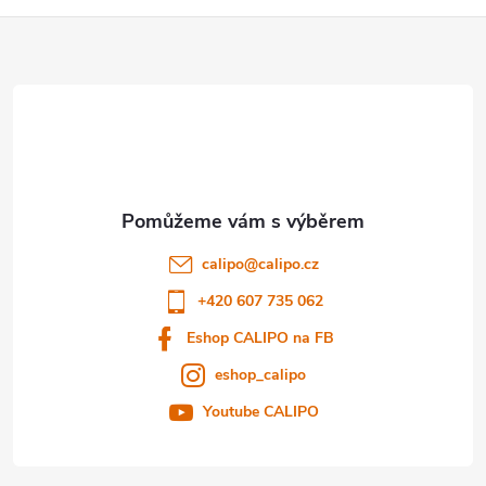
Z
á
p
a
t
calipo
@
calipo.cz
í
+420 607 735 062
Eshop CALIPO na FB
eshop_calipo
Youtube CALIPO