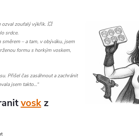
ozval zoufalý výkřik. 💥
lo srdce.
ím směrem – a tam, v obýváku, jsem
evrženou formu s horkým voskem,
u. Přišel čas zasáhnout a zachránit
vala jsem takto…“
ranit
vosk
z
ut