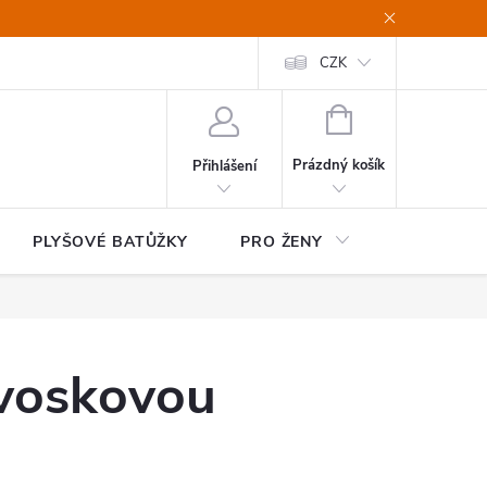
CZK
NÁKUPNÍ
KOŠÍK
Prázdný košík
Přihlášení
PLYŠOVÉ BATŮŽKY
PRO ŽENY
HOME&OF
 voskovou