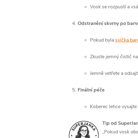
Vosk se rozpustí a vs
Odstranění skvrny po barv
Pokud byla
svíčka bar
Zkuste jemný čistič n
Jemně vetřete a odsaj
Finální péče
Koberec lehce vysajte
Tip od SuperJa
„Pokud vosk obsa