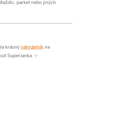
laždic, parket nebo jiných
ela krásný
náhrdelník
na
nout SuperJanka. ✨