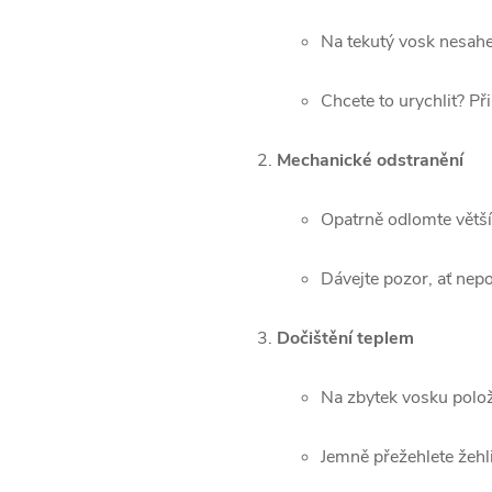
Na tekutý vosk nesahej
Chcete to urychlit? Př
Mechanické odstranění
Opatrně odlomte větší
Dávejte pozor, ať nepo
Dočištění teplem
Na zbytek vosku polož
Jemně přežehlete žehli