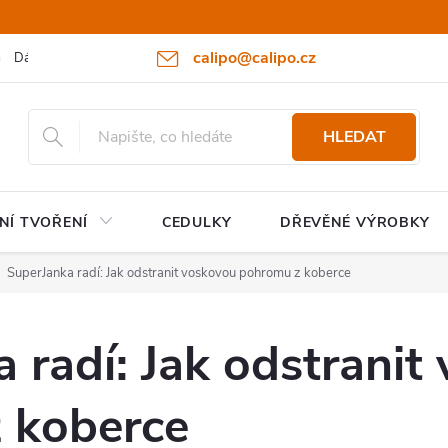
calipo@calipo.cz
Dárkové poukazy
Hodnocení obchodu
Moje objednávka
HLEDAT
NÍ TVOŘENÍ
CEDULKY
DŘEVĚNÉ VÝROBKY
SuperJanka radí: Jak odstranit voskovou pohromu z koberce
 radí: Jak odstranit
 koberce