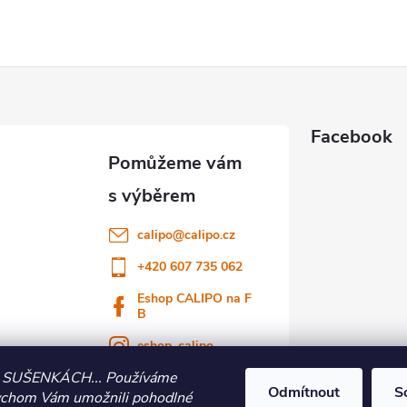
Facebook
calipo
@
calipo.cz
+420 607 735 062
Eshop CALIPO na F
B
eshop_calipo
 SUŠENKÁCH... Používáme
Youtube CALIPO
Odmítnout
S
ychom Vám umožnili pohodlné