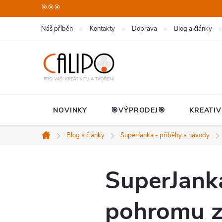
Přejít
🎯🎯🎯
na
Náš příběh
Kontakty
Doprava
Blog a články
obsah
NOVINKY
🎯VÝPRODEJ🎯
KREATIV
Blog a články
SuperJanka - příběhy a návody
Domů
SuperJanka
pohromu z