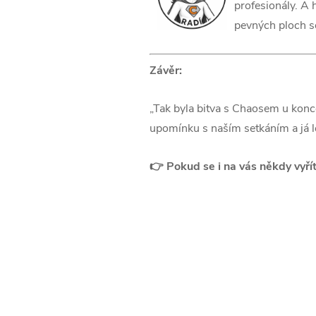
profesionály. A 
pevných ploch s
Závěr:
„Tak byla bitva s Chaosem u konc
upomínku s naším setkáním a já l
👉 Pokud se i na vás někdy vyřít