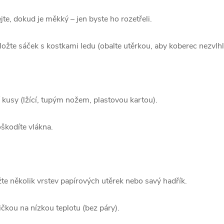
te, dokud je měkký – jen byste ho rozetřeli.
iložte sáček s kostkami ledu (obalte utěrkou, aby koberec nezvlhl
 kusy (lžící, tupým nožem, plastovou kartou).
škodíte vlákna.
te několik vrstev papírových utěrek nebo savý hadřík.
čkou na nízkou teplotu (bez páry).