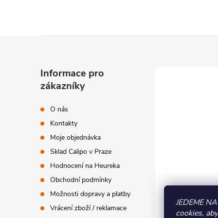
Z
á
Informace pro
zákazníky
p
O nás
a
Kontakty
t
Moje objednávka
Sklad Calipo v Praze
í
Hodnocení na Heureka
Obchodní podmínky
Možnosti dopravy a platby
JEDEME NA
Vrácení zboží / reklamace
cookies, ab