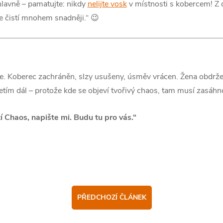
hlavně – pamatujte: nikdy
nelijte vosk
v místnosti s kobercem! Z d
e čistí mnohem snadněji.“ 😉
e. Koberec zachráněn, slzy usušeny, úsměv vrácen. Žena obdrž
etím dál – protože kde se objeví tvořivý chaos, tam musí zasáh
í Chaos, napište mi. Budu tu pro vás.“
PŘEDCHOZÍ ČLÁNEK