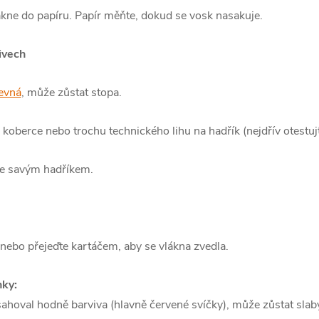
ákne do papíru. Papír měňte, dokud se vosk nasakuje.
ivech
evná
, může zůstat stopa.
a koberce nebo trochu technického lihu na hadřík (nejdřív otest
te savým hadříkem.
 nebo přejeďte kartáčem, aby se vlákna zvedla.
nky:
hoval hodně barviva (hlavně červené svíčky), může zůstat slabý 