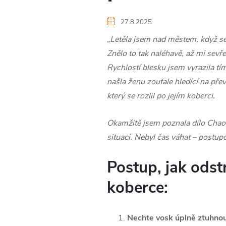
27.8.2025
„Letěla jsem nad městem, když se 
Znělo to tak naléhavě, až mi sevře
Rychlostí blesku jsem vyrazila t
našla ženu zoufale hledící na př
který se rozlil po jejím koberci.
Okamžitě jsem poznala dílo Chaos
situaci.
Nebyl čas váhat – postupo
Postup, jak odst
koberce:
Nechte vosk úplně ztuhno