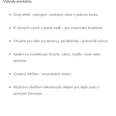
Výhody produktu
Dvojí efekt: vykrojení i ozdobný otisk v jednom kroku
8 různých vzorů v jedné sadě – pro maximální kreativitu
Vhodné pro děti (za dozoru), začátečníky i pokročilé tvůrce
Ideální na modelovací hmotu, sádru, mýdlo, vosk nebo
polymer
Snadná údržba – omyvatelné vodou
Možnost ošetření silikonovým olejem pro lepší práci s
jemnými hmotami