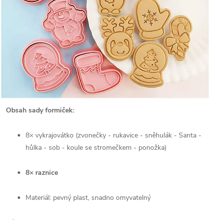
Obsah sady formiček:
8× vykrajovátko (zvonečky - rukavice - sněhulák - Santa -
hůlka - sob - koule se stromečkem - ponožka)
8× raznice
Materiál: pevný plast, snadno omyvatelný