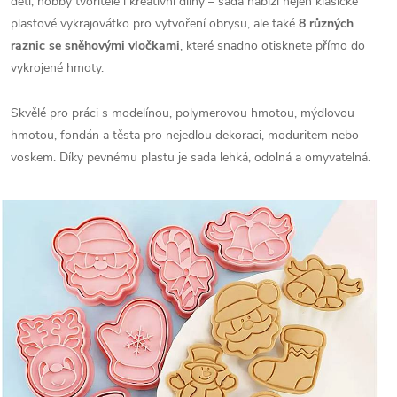
děti, hobby tvořitele i kreativní dílny – sada nabízí nejen klasické
plastové vykrajovátko pro vytvoření obrysu, ale také
8 různých
raznic se sněhovými vločkami
, které snadno otisknete přímo do
vykrojené hmoty.
Skvělé pro práci s modelínou, polymerovou hmotou, mýdlovou
hmotou, fondán a těsta pro nejedlou dekoraci, moduritem nebo
voskem. Díky pevnému plastu je sada lehká, odolná a omyvatelná.