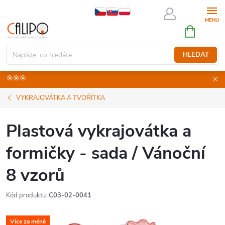
Přejít
na
NÁKUPNÍ
obsah
KOŠÍK
HLEDAT
🎯🎯🎯
VYKRAJOVÁTKA A TVOŘÍTKA
Plastová vykrajovátka a
formičky - sada / Vánoční
8 vzorů
Kód produktu:
C03-02-0041
Více za méně