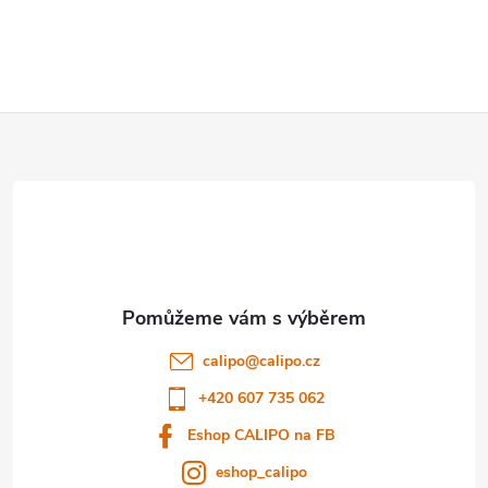
Z
á
p
a
t
calipo
@
calipo.cz
í
+420 607 735 062
Eshop CALIPO na FB
eshop_calipo