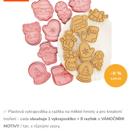
–8 %
125 Kč
✅ Plastová vykrajovátka a razítka na měkké hmoty a pro kreativní
tvoření - sada
obsahuje 1 vykrajovátko + 8 razítek s VÁNOČNÍMI
MOTIVY
/ tzn. s různými vzory.