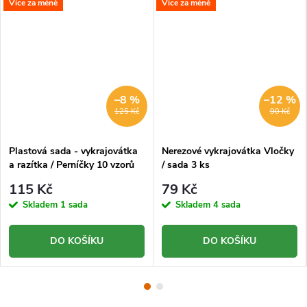
Více za méně
Více za méně
–8 %
–12 %
125 Kč
90 Kč
Plastová sada - vykrajovátka
Nerezové vykrajovátka Vločky
a razítka / Perníčky 10 vzorů
/ sada 3 ks
115 Kč
79 Kč
Skladem
1 sada
Skladem
4 sada
DO KOŠÍKU
DO KOŠÍKU