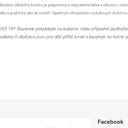
ákladem dětského bazénu je polyesterová omyvatelná látka a síťovina s výst
áčku a prakticky sám se rozloží. Opatrným zkroucením výstužových drátů ho 
ÁŠ TIP: Bazének pokládejte na koberec nebo případně podložte d
odlaha či dlaždice jsou pro děti příliš tvrdé a bazének na tomto p
Facebook