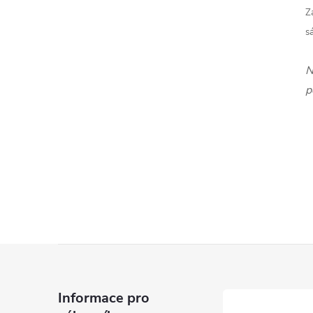
Z
s
N
p
Z
á
Informace pro