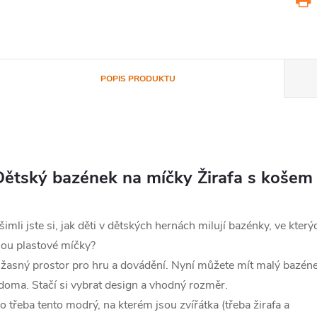
POPIS PRODUKTU
Dětský bazének na míčky Žirafa s košem
šimli jste si, jak děti v dětských hernách milují bazénky, ve který
sou plastové míčky?
žasný prostor pro hru a dovádění. Nyní můžete mít malý bazén
 doma. Stačí si vybrat design a vhodný rozměr.
o třeba tento modrý, na kterém jsou zvířátka (třeba žirafa a