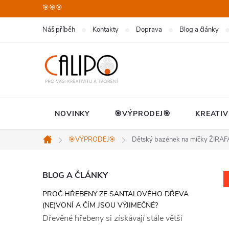
Přejít
🎯🎯🎯
na
Náš příběh
Kontakty
Doprava
Blog a články
obsah
NOVINKY
🎯VÝPRODEJ🎯
KREATIV
🎯VÝPRODEJ🎯
Dětský bazének na míčky ŽIRAF
Domů
P
BLOG A ČLÁNKY
PROČ HŘEBENY ZE SANTALOVÉHO DŘEVA
o
(NE)VONÍ A ČÍM JSOU VÝJIMEČNÉ?
Dřevěné hřebeny si získávají stále větší