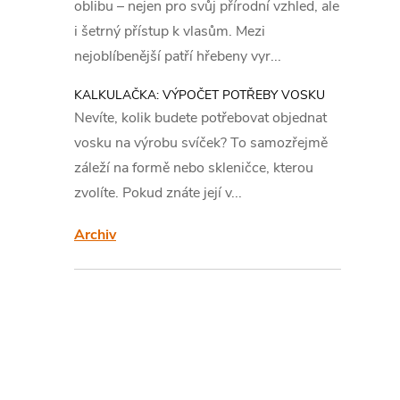
s
oblibu – nejen pro svůj přírodní vzhled, ale
i šetrný přístup k vlasům. Mezi
t
nejoblíbenější patří hřebeny vyr...
r
KALKULAČKA: VÝPOČET POTŘEBY VOSKU
Nevíte, kolik budete potřebovat objednat
a
vosku na výrobu svíček? To samozřejmě
záleží na formě nebo skleničce, kterou
n
zvolíte. Pokud znáte její v...
n
Archiv
í
p
a