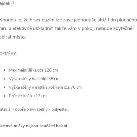
ejsek)?
ýhodou je, že hrací bazén lze zase jednoduše složit do plochého
varu a efektivně uskladnit, takže vám v pokoji nebude zbytečně
abírat místo.
OZMĚRY:
Maximální šířka cca 120 cm
Výška stěny bazénku 38 cm
Výška stěny v místě s košíkem cca 76 cm
Průměr košíku 12 cm
ateriál - dobře omyvatelný - polyester.
lastové míčky nejsou součástí balení.