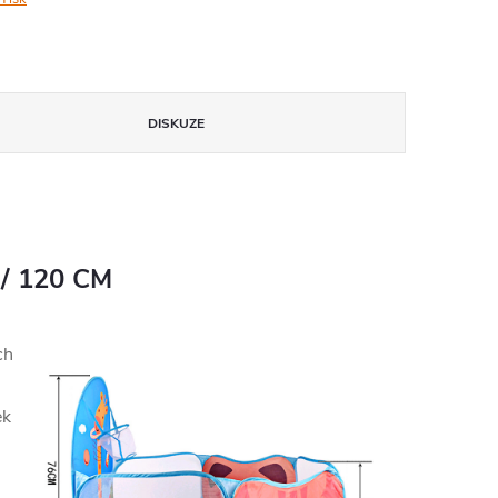
DISKUZE
 / 120 CM
ch
ek