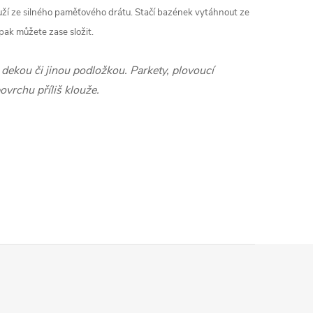
uží ze silného paměťového drátu. Stačí bazének vytáhnout ze
pak můžete zase složit.
ekou či jinou podložkou. Parkety, plovoucí
ovrchu příliš klouže.