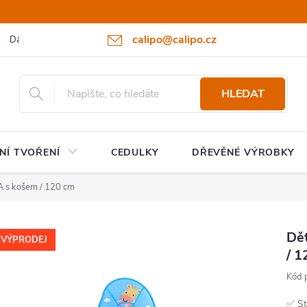
calipo@calipo.cz
Dárkové poukazy
Hodnocení obchodu
Moje objednávka
HLEDAT
NÍ TVOŘENÍ
CEDULKY
DŘEVĚNÉ VÝROBKY
A s košem / 120 cm
Dě
VÝPRODEJ
/ 1
Kód 
✅ St