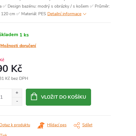
a
✅ Design bazénu: modrý s obrázky / s košem
✅ Průměr:
 120 cm
✅ Materiál: PES
Detailní informace
Skladem
1 ks
Možnosti doručení
Kč
90 Kč
31 Kč bez DPH
ná
:
VLOŽIT DO KOŠÍKU
Dotaz k produktu
Hlídací pes
Sdílet
Tisk