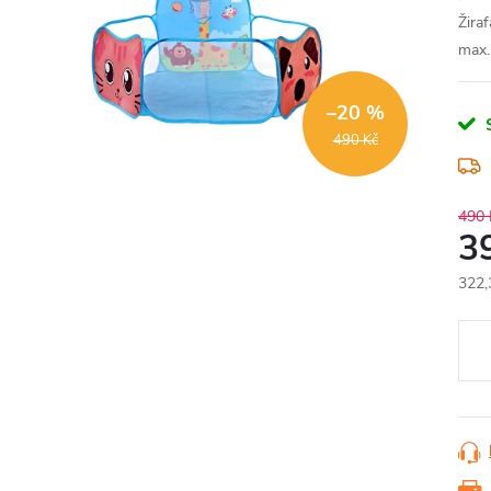
Žiraf
max.
–20 %
490 Kč
490 
3
322,
Měr
cena