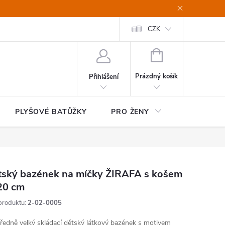
CZK
NÁKUPNÍ
KOŠÍK
Prázdný košík
Přihlášení
PLYŠOVÉ BATŮŽKY
PRO ŽENY
HOME&OF
tský bazének na míčky ŽIRAFA s košem
20 cm
produktu:
2-02-0005
ředně velký skládací dětský látkový bazének s motivem