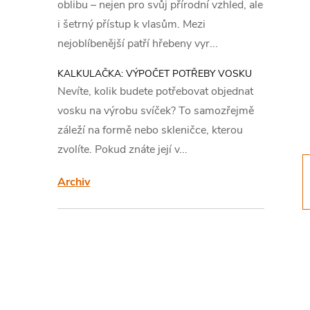
s
oblibu – nejen pro svůj přírodní vzhled, ale
i šetrný přístup k vlasům. Mezi
t
nejoblíbenější patří hřebeny vyr...
r
KALKULAČKA: VÝPOČET POTŘEBY VOSKU
Nevíte, kolik budete potřebovat objednat
a
vosku na výrobu svíček? To samozřejmě
záleží na formě nebo skleničce, kterou
n
zvolíte. Pokud znáte její v...
n
Archiv
í
p
a