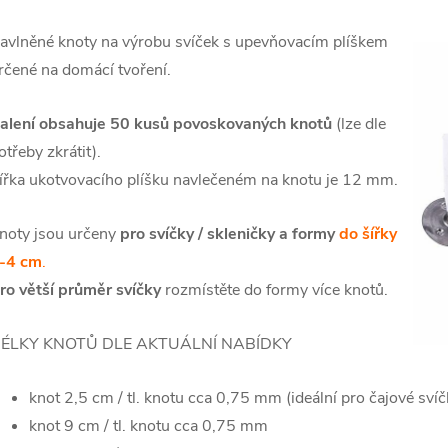
avlněné knoty na výrobu svíček s upevňovacím plíškem
rčené na domácí tvoření.
alení obsahuje 50 kusů povoskovaných knotů
(lze dle
otřeby zkrátit).
ířka ukotvovacího plíšku navlečeném na knotu je 12 mm.
noty jsou určeny
pro svíčky / skleničky a formy
do šířky
-4 cm
.
ro větší průměr svíčky
rozmístěte do formy více knotů.
ÉLKY KNOTŮ DLE AKTUÁLNÍ NABÍDKY
knot 2,5 cm / tl. knotu cca 0,75 mm (ideální pro čajové svíč
knot 9 cm / tl. knotu cca 0,75 mm