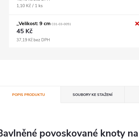
Měrná
1,10 Kč / 1 ks
cena:
_Velikost: 9 cm
C01-03-0051
45 Kč
37,19 Kč bez DPH
POPIS PRODUKTU
SOUBORY KE STAŽENÍ
Bavlněné povoskované knoty na s