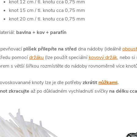
knot 12 cm / tl. knotu cca 0,75 mm
knot 15 cm / tl. knotu cca 0,75 mm
knot 20 cm / tl. knotu cca 0,75 mm
ateriál:
bavlna + kov + parafín
pevňovací
plíšek přilepíte na střed
dna nádoby (ideálně
obous
tředu pomocí
držáku
(lze použít speciální
kovový držák
, nebo si
orem s větší šířkou rozmístěte do nádoby rovnoměrně více knotů
ovoskovanané knoty lze je dle potřeby
zkrátit
nůžkami
.
not zkracujte
až po důkladném vychladnutí svíčky
na délku cca