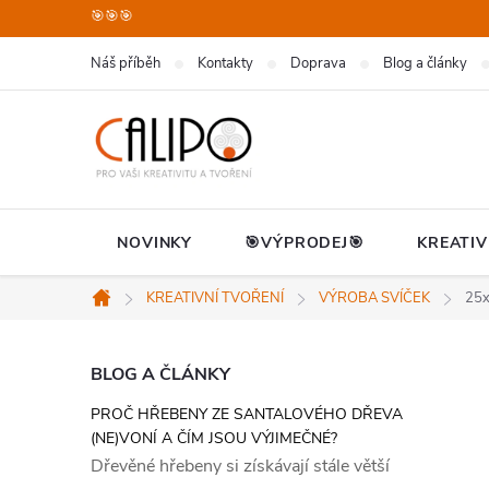
Přejít
🎯🎯🎯
na
Náš příběh
Kontakty
Doprava
Blog a články
obsah
NOVINKY
🎯VÝPRODEJ🎯
KREATIV
KREATIVNÍ TVOŘENÍ
VÝROBA SVÍČEK
25x
Domů
P
BLOG A ČLÁNKY
PROČ HŘEBENY ZE SANTALOVÉHO DŘEVA
o
(NE)VONÍ A ČÍM JSOU VÝJIMEČNÉ?
Dřevěné hřebeny si získávají stále větší