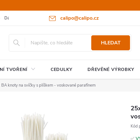
calipo@calipo.cz
Dárkové poukazy
Hodnocení obchodu
Moje objednávka
HLEDAT
NÍ TVOŘENÍ
CEDULKY
DŘEVĚNÉ VÝROBKY
 BA knoty na svíčky s plíškem - voskované parafínem
25x
vo
Kód 
✅
V