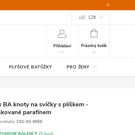
CZK
NÁKUPNÍ
KOŠÍK
Prázdný košík
Přihlášení
PLYŠOVÉ BATŮŽKY
PRO ŽENY
HOME&OF
 BA knoty na svíčky s plíškem -
skované parafínem
produktu:
C01-03-0050
ÝHODNÉ BALENÍ !!!
25 kusů