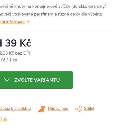
vlněné knoty na kontejnerové svíčky (do skla/keramiky/
hovek) voskované parafínem a různé délky dle výběru:
ilní informace
d
39 Kč
2,23 Kč
bez DPH
ná
 Kč / 1 ks
:
ZVOLTE VARIANTU
Dotaz k produktu
Hlídací pes
Sdílet
Tisk