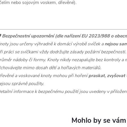
čelím nebo sojovým voskem, dřevěné).
️
Bezpečnostní upozornění (dle nařízení EU 2023/988 o obecn
noty jsou určeny výhradně k domácí výrobě svíček a
nejsou sam
ři práci se svíčkami vždy dodržujte zásady požární bezpečnosti.
růměr nádoby či formy. Knoty nikdy nezapalujte bez kontroly a 
chovávejte mimo dosah dětí a hořlavých materiálů.
řevěné a voskované knoty mohou při hoření
praskat, zvyšovat
ejsou správně použity.
etailní informace k bezpečnému použití jsou uvedeny v přilože