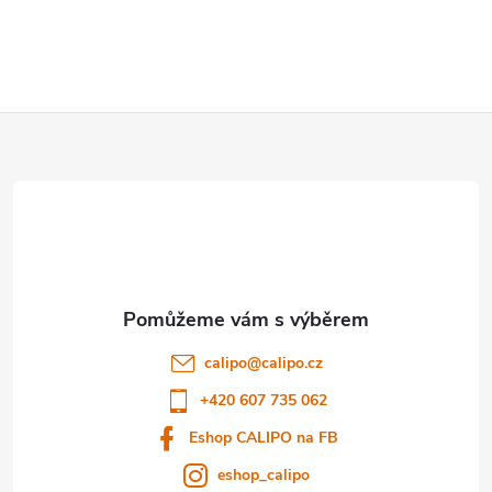
Z
á
p
a
t
calipo
@
calipo.cz
í
+420 607 735 062
Eshop CALIPO na FB
eshop_calipo