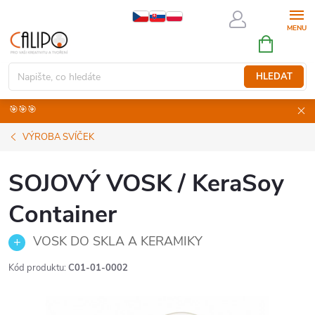
Přejít
na
NÁKUPNÍ
obsah
KOŠÍK
HLEDAT
🎯🎯🎯
VÝROBA SVÍČEK
SOJOVÝ VOSK / KeraSoy
Container
VOSK DO SKLA A KERAMIKY
Kód produktu:
C01-01-0002