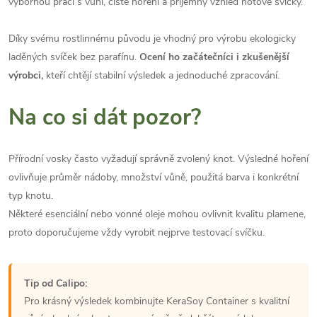
výbornou práci s vůní, čisté hoření a příjemný vzhled hotové svíčky.
Díky svému rostlinnému původu je vhodný pro výrobu ekologicky
laděných svíček bez parafínu.
Ocení ho začátečníci i zkušenější
výrobci,
kteří chtějí stabilní výsledek a jednoduché zpracování.
Na co si dát pozor?
Přírodní vosky často vyžadují správně zvolený knot. Výsledné hoření
ovlivňuje průměr nádoby, množství vůně, použitá barva i konkrétní
typ knotu.
Některé esenciální nebo vonné oleje mohou ovlivnit kvalitu plamene,
proto doporučujeme vždy vyrobit nejprve testovací svíčku.
Tip od Calipo:
Pro krásný výsledek kombinujte KeraSoy Container s kvalitní