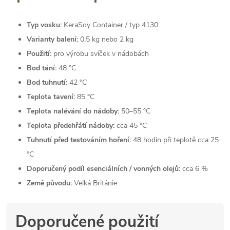
Typ vosku:
KeraSoy Container / typ 4130
Varianty balení:
0,5 kg nebo 2 kg
Použití:
pro výrobu svíček v nádobách
Bod tání:
48 °C
Bod tuhnutí:
42 °C
Teplota tavení:
85 °C
Teplota nalévání do nádoby:
50–55 °C
Teplota předehřátí nádoby:
cca 45 °C
Tuhnutí před testováním hoření:
48 hodin při teplotě cca 25
°C
Doporučený podíl esenciálních / vonných olejů:
cca 6 %
Země původu:
Velká Británie
Doporučené použití