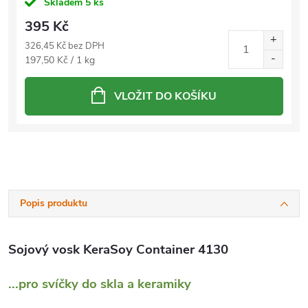
Skladem
5 ks
395 Kč
326,45 Kč bez DPH
Měrná
197,50 Kč / 1 kg
cena:
VLOŽIT DO KOŠÍKU
Popis produktu
Sojový vosk KeraSoy Container 4130
...pro svíčky do skla a keramiky