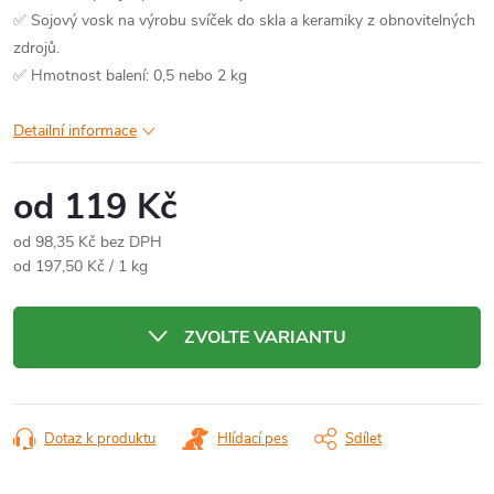
✅ Sojový vosk na výrobu svíček do skla a keramiky z obnovitelných
zdrojů.
✅ Hmotnost balení: 0,5 nebo 2 kg
Detailní informace
od
119 Kč
od
98,35 Kč
bez DPH
Měrná
od 197,50 Kč / 1 kg
cena:
ZVOLTE VARIANTU
Dotaz k produktu
Hlídací pes
Sdílet