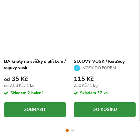
BA knoty na svíčky s plíškem /
SOJOVÝ VOSK / KeraSoy
sojový vosk
Pillar
VOSK DO FOREM
35 Kč
115 Kč
od
Měrná
Měrná
od 2,58 Kč / 1 ks
230 Kč / 1 kg
cena:
cena:
Skladem
2 balení
Skladem
37 ks
ZOBRAZIT
DO KOŠÍKU