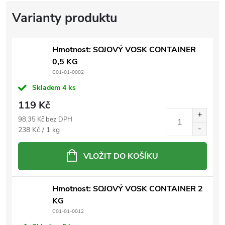
Hmotnost: SOJOVÝ VOSK CONTAINER
0,5 KG
C01-01-0002
Skladem
4 ks
119 Kč
98,35 Kč bez DPH
Měrná
238 Kč / 1 kg
cena:
VLOŽIT DO KOŠÍKU
Hmotnost: SOJOVÝ VOSK CONTAINER 2
KG
C01-01-0012