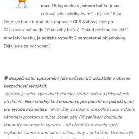
max. 15 kg vosku v jednom balíku
(max.
celková váha zásilky by měla být do 16 kg).
Doprava bude nutná přes dopravce
GLS
(váhový limit pro
Zásilkovnu máme do 10 kg váhy balíku). Pokud potřebujete větší
množství vosku, je potřeba vytvořit 2 samostatné objednávky
.
Děkujeme za pochopení.
🛡️
Bezpečnostní upozornění (dle nařízení EU 2023/988 o obecné
bezpečnosti výrobků):
Výrobek je určen výhradně k domácí výrobě svíček a dekoračních
předmětů.
Není vhodný ke konzumaci, pro použití na pokožku ani
pro výrobu kosmetiky.
Tavte vždy za dozoru dospělé osoby, v dobře
větraném prostoru a mimo dosah dětí. Při zahřívání dodržujte
doporučenou teplotu výrobce – při přehřátí hrozí nebezpečí
vzplanutí. Zamezte kontaktu s očima, ústy a pokožkou. Uchovávejte