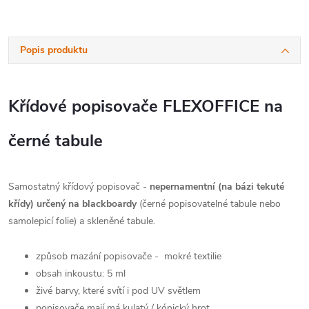
Popis produktu
Křídové popisovače FLEXOFFICE na
černé tabule
Samostatný křídový popisovač -
nepernamentní (na bázi tekuté
křídy) určený na blackboardy
(černé popisovatelné tabule nebo
samolepicí folie) a skleněné tabule.
způsob mazání popisovače - mokré textilie
obsah inkoustu: 5 ml
živé barvy, které svítí i pod UV světlem
popisovače mají má kulatý / kónický hrot