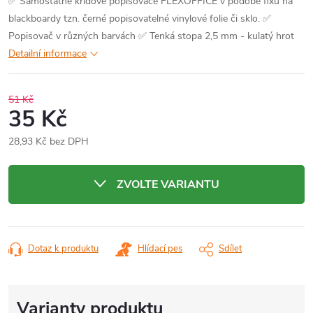
✅ Samostatné křídové popisovače FLEXOFFICE v podobě fixu na
blackboardy tzn. černé popisovatelné vinylové folie či sklo.
✅
Popisovač v různých barvách
✅ Tenká stopa 2,5 mm - kulatý hrot
Detailní informace
51 Kč
35 Kč
28,93 Kč bez DPH
Měrná
cena:
ZVOLTE VARIANTU
Dotaz k produktu
Hlídací pes
Sdílet