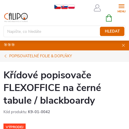
Přejít
na
NÁKUPNÍ
obsah
KOŠÍK
HLEDAT
🎯🎯🎯
POPISOVATELNÉ FOLIE & DOPLŇKY
Křídové popisovače
FLEXOFFICE na černé
tabule / blackboardy
Kód produktu:
K9-01-0042
VÝPRODEJ