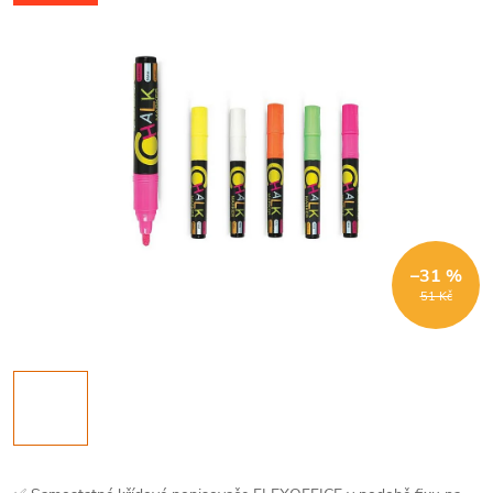
–31 %
51 Kč