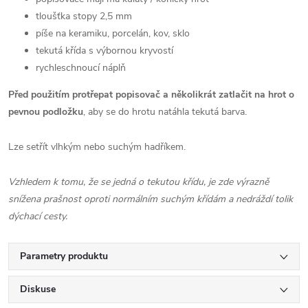
tloušťka stopy 2,5 mm
píše na keramiku, porcelán, kov, sklo
tekutá křída s výbornou kryvostí
rychleschnoucí náplň
Před použitím protřepat popisovač a několikrát zatlačit na hrot o
pevnou podložku
, aby se do hrotu natáhla tekutá barva.
Lze setřít vlhkým nebo suchým hadříkem.
Vzhledem k tomu, že se jedná o tekutou křídu, je zde výrazně
snížena prašnost oproti normálním suchým křídám a nedráždí tolik
dýchací cesty.
Parametry produktu
Diskuse