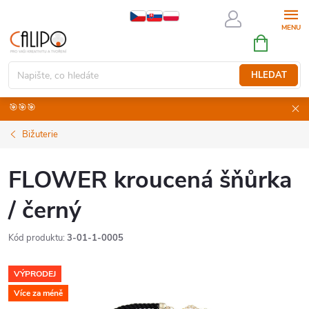
Přejít
na
NÁKUPNÍ
obsah
KOŠÍK
HLEDAT
🎯🎯🎯
Bižuterie
FLOWER kroucená šňůrka
/ černý
Kód produktu:
3-01-1-0005
VÝPRODEJ
Více za méně