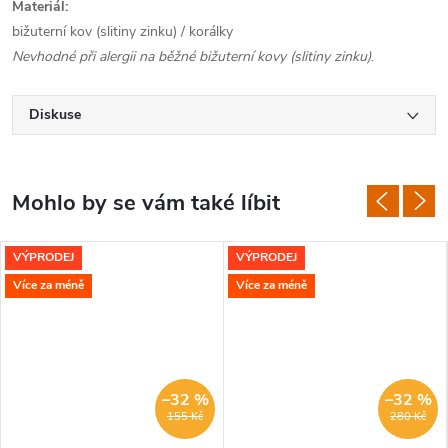
Materiál:
bižuterní kov (slitiny zinku) / korálky
Nevhodné při alergii na běžné bižuterní kovy (slitiny zinku)
.
Diskuse
VÝPRODEJ
VÝPRODEJ
Více za méně
Více za méně
–32 %
–32 %
155 Kč
280 Kč