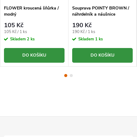
FLOWER kroucená šňůrka /
Souprava POINTY BROWN /
modrý
náhrdelník a náušnice
105 Kč
190 Kč
Měrná
Měrná
105 Kč / 1 ks
190 Kč / 1 ks
cena:
cena:
Skladem
2 ks
Skladem
1 ks
DO KOŠÍKU
DO KOŠÍKU
Z