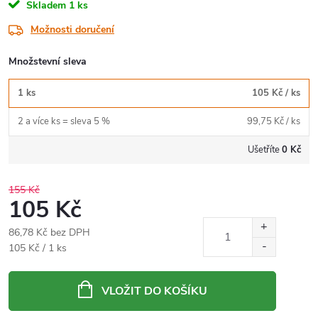
Skladem
1 ks
Možnosti doručení
Množstevní sleva
1 ks
105 Kč
/ ks
2 a více ks = sleva 5 %
99,75 Kč
/ ks
Ušetříte
0 Kč
155 Kč
105 Kč
86,78 Kč bez DPH
Měrná
105 Kč / 1 ks
cena:
VLOŽIT DO KOŠÍKU