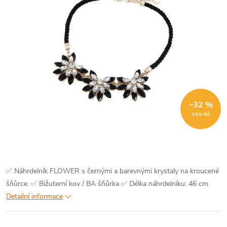
–32 %
155 Kč
✅ Náhrdelník FLOWER s černými a barevnými krystaly na kroucené
šňůrce.
✅ Bižuterní kov / BA šňůrka
✅ Délka náhrdelníku: 46 cm
Detailní informace