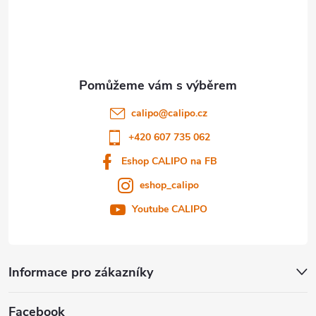
á
p
a
t
calipo
@
calipo.cz
í
+420 607 735 062
Eshop CALIPO na FB
eshop_calipo
Youtube CALIPO
Informace pro zákazníky
Facebook