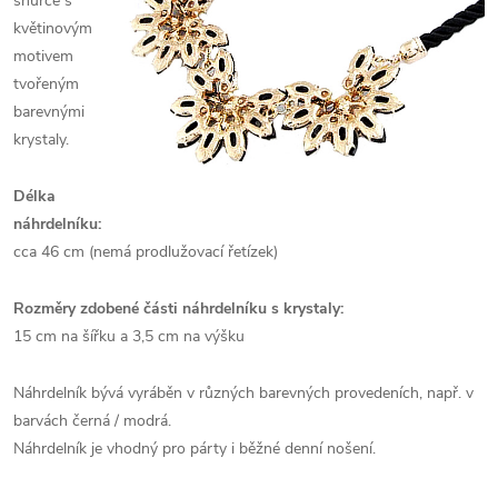
šňůrce s
květinovým
motivem
tvořeným
barevnými
krystaly.
Délka
náhrdelníku:
cca 46 cm (nemá prodlužovací řetízek)
Rozměry zdobené části náhrdelníku s krystaly:
15 cm na šířku a 3,5 cm na výšku
Náhrdelník bývá vyráběn v různých barevných provedeních, např. v
barvách černá / modrá.
Náhrdelník je vhodný pro párty i běžné denní nošení.