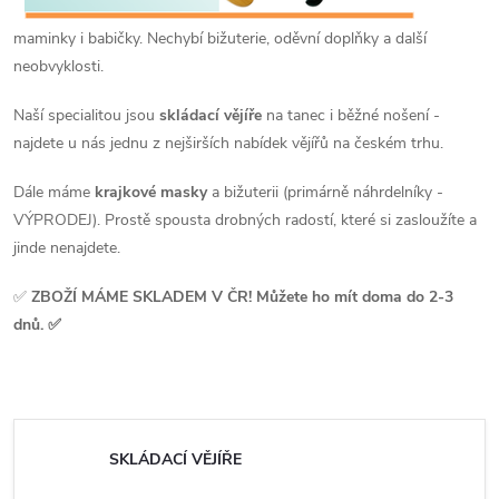
maminky i babičky. Nechybí bižuterie, oděvní doplňky a další
neobvyklosti.
Naší specialitou jsou
skládací vějíře
na tanec i běžné nošení -
najdete u nás jednu z nejširších nabídek vějířů na českém trhu.
Dále máme
krajkové masky
a bižuterii (primárně náhrdelníky -
VÝPRODEJ). Prostě spousta drobných radostí, které si zasloužíte a
jinde nenajdete.
✅
ZBOŽÍ MÁME SKLADEM V ČR! Můžete ho mít doma do 2-3
dnů. ✅
SKLÁDACÍ VĚJÍŘE