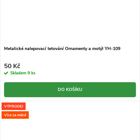
Metalické nalepovací tetování Ornamenty a motýl YH-109
50 Kč
Skladem
9 ks
DO KOŠÍKU
VÝPRODEJ
Více za méně