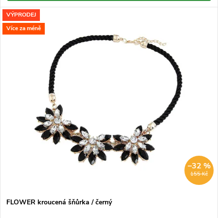
t
ů
VÝPRODEJ
ů
Více za méně
–32 %
155 Kč
FLOWER kroucená šňůrka / černý