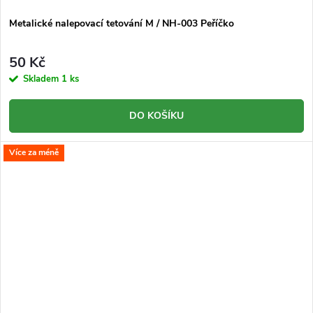
Metalické nalepovací tetování M / NH-003 Peříčko
50 Kč
Skladem
1 ks
DO KOŠÍKU
Více za méně