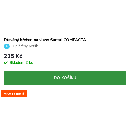
Dřevěný hřeben na vlasy Santal COMPACTA
+ plátěný pytlík
215 Kč
Skladem
2 ks
DO KOŠÍKU
Více za méně