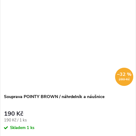
–32 %
280 Kč
Souprava POINTY BROWN / náhrdelník a náušnice
190 Kč
Měrná
190 Kč / 1 ks
cena:
Skladem
1 ks