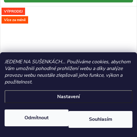
VÝPRODEJ
Více za méně
JEDEME NA SUŠENKÁCH... Používáme cookies, abychom
Vám umožnili pohodlné prohlížení webu a díky analýze
provozu webu neustále zlepšovali jeho funkce, výkon a
použitelnost.
Nastavení
–37 %
305 Kč
Odmítnout
Souhlasím
Náhrdelník Coconut Natural Classic / RŮŽOVÝ