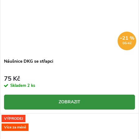
–21 %
95 Kč
Náušnice DKG se střapci
75 Kč
Skladem
2 ks
ZOBRAZIT
VÝPRODEJ
Více za méně