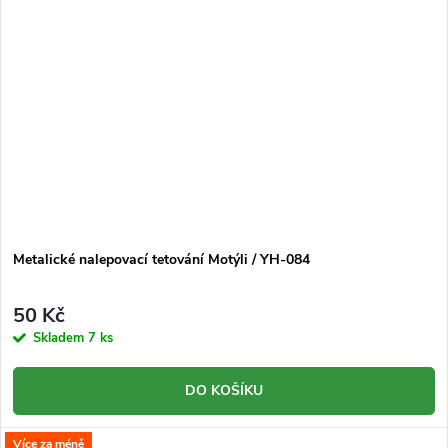
Metalické nalepovací tetování Motýli / YH-084
50 Kč
Skladem
7 ks
DO KOŠÍKU
Více za méně