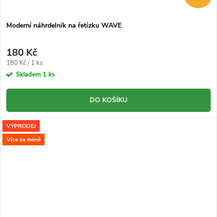
Moderní náhrdelník na řetízku WAVE
180 Kč
Měrná
180 Kč / 1 ks
cena:
Skladem
1 ks
DO KOŠÍKU
VÝPRODEJ
Více za méně