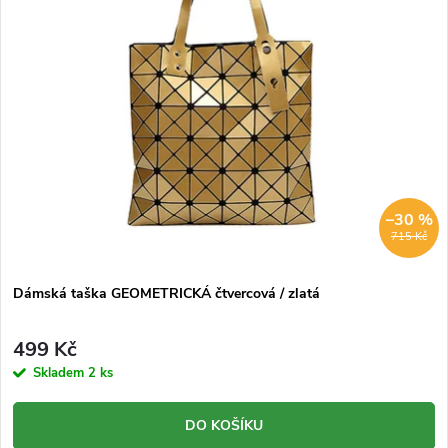
p
n
i
í
s
p
p
r
r
–30 %
o
715 Kč
o
d
Dámská taška GEOMETRICKÁ čtvercová / zlatá
d
u
499 Kč
u
Skladem
2 ks
k
k
DO KOŠÍKU
t