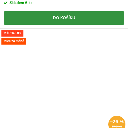
Skladem
6 ks
DO KOŠÍKU
VÝPRODEJ
Více za méně
–26 %
245 Kč