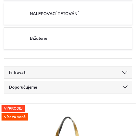
NALEPOVACÍ TETOVÁNÍ
Bižuterie
Filtrovat
Ř
Doporučujeme
a
Nejlevnější
V
VÝPRODEJ
Nejdražší
z
Více za méně
ý
Nejprodávanější
e
Abecedně