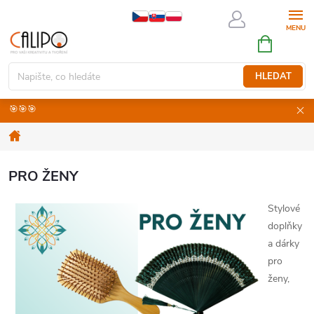
Přejít
na
NÁKUPNÍ
obsah
KOŠÍK
HLEDAT
🎯🎯🎯
Domů
PRO ŽENY
Stylové
doplňky
a dárky
pro
ženy,