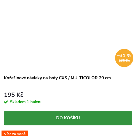
–31 %
285 Kč
Kožešinové návleky na boty CXS / MULTICOLOR 20 cm
195 Kč
Skladem
1 balení
DO KOŠÍKU
Více za méně