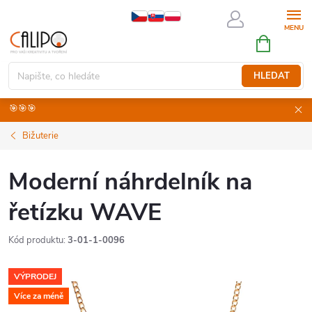
Přejít
na
NÁKUPNÍ
obsah
KOŠÍK
HLEDAT
🎯🎯🎯
Bižuterie
Moderní náhrdelník na
řetízku WAVE
Kód produktu:
3-01-1-0096
VÝPRODEJ
Více za méně