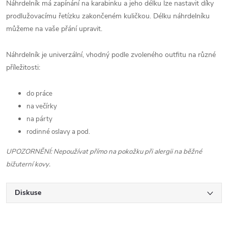
Náhrdelník má zapínání na karabinku a jeho délku lze nastavit díky
prodlužovacímu řetízku zakončeném kuličkou. Délku náhrdelníku
můžeme na vaše přání upravit.
Náhrdelník je univerzální, vhodný podle zvoleného outfitu na různé
příležitosti:
do práce
na večírky
na párty
rodinné oslavy a pod.
UPOZORNĚNÍ: Nepoužívat přímo na pokožku při alergii na běžné
bižuterní kovy.
Diskuse