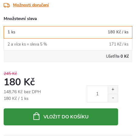
Možnosti doručení
Množstevní sleva
1 ks
180 Kč
/ ks
2 a více ks = sleva 5 %
171 Kč
/ ks
Ušetříte
0 Kč
245 Kč
180 Kč
148,76 Kč bez DPH
Měrná
180 Kč / 1 ks
cena:
VLOŽIT DO KOŠÍKU