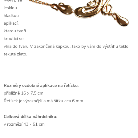
WAVE se
lesklou
hladkou
aplikací,
kterou tvoří
kroutící se
vlna do tvaru V zakončená kapkou. Jako by vám do výstřihu teklo
tekuté zlato.
Rozměry ozdobné aplikace na řetízku:
přibližně 16 x 7,5 cm
Řetízek je výraznější a má šířku cca 6 mm.
Celková délka náhrdelníku:
v rozmězí 43 - 51 cm