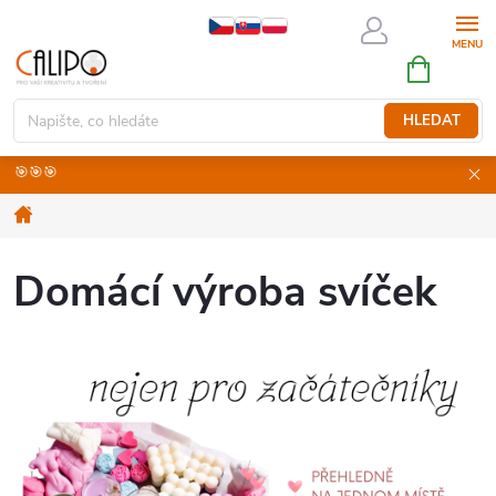
Přejít
na
NÁKUPNÍ
obsah
KOŠÍK
HLEDAT
🎯🎯🎯
Domů
Domácí výroba svíček