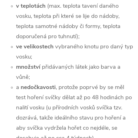
v teplotách
(max. teplota tavení daného
vosku, teplota při které se lije do nádoby,
teplota samotné nádoby či formy, teplota
doporučená pro tuhnutí);
ve velikostech
vybraného knotu pro daný typ
vosku;
množství
přidávaných látek jako barva a
vůně;
a
nedočkavosti
, protože poprvé by se měl
test hoření svíčky dělat až po 48 hodinách po
nalití vosku (u přírodních vosků svíčka tzv.
dozrává, takže ideálního stavu pro hoření a
aby svíčka vydržela hořet co nejdéle, se