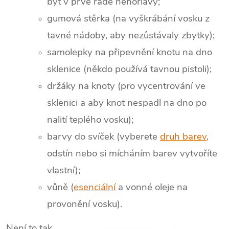
být v prvé řadě nehořlavý;
gumová stěrka (na vyškrábání vosku z
tavné nádoby, aby nezůstávaly zbytky);
samolepky na připevnění knotu na dno
sklenice (někdo používá tavnou pistoli);
držáky na knoty (pro vycentrování ve
sklenici a aby knot nespadl na dno po
nalití teplého vosku);
barvy do svíček (vyberete
druh barev
,
odstín nebo si mícháním barev vytvoříte
vlastní);
vůně (
esenciální
a vonné oleje na
provonění vosku).
Není to tak