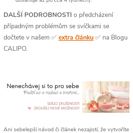
dosahuje až po cca 4 týdnech).
DALŠÍ PODROBNOSTI
o předcházení
případným problémům se svíčkami se
dočtete v našem ✅
extra článku
✅
na Blogu
CALIPO.
Ani sebelepší návod či článek nezajistí, že vytvoříte