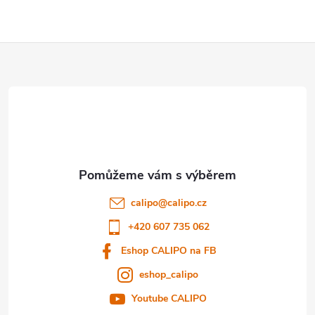
Z
á
p
a
t
calipo
@
calipo.cz
í
+420 607 735 062
Eshop CALIPO na FB
eshop_calipo
Youtube CALIPO