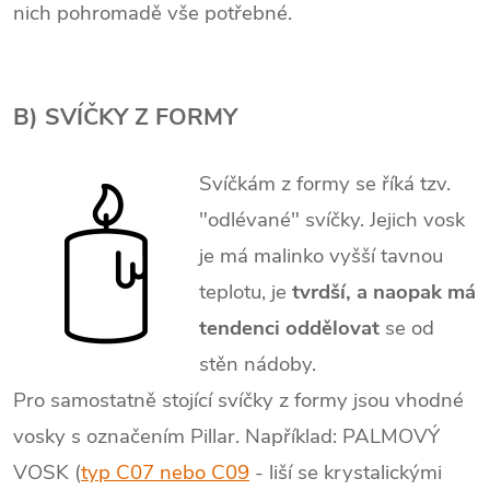
nich pohromadě vše potřebné.
B) SVÍČKY Z FORMY
Svíčkám z formy se říká tzv.
"odlévané" svíčky. Jejich vosk
je
má malinko vyšší tavnou
teplotu, je
tvrdší, a naopak má
tendenci oddělovat
se od
stěn nádoby.
Pro samostatně stojící svíčky z formy jsou vhodné
vosky s označením Pillar. Například: PALMOVÝ
VOSK (
typ C07 nebo C09
- liší se krystalickými