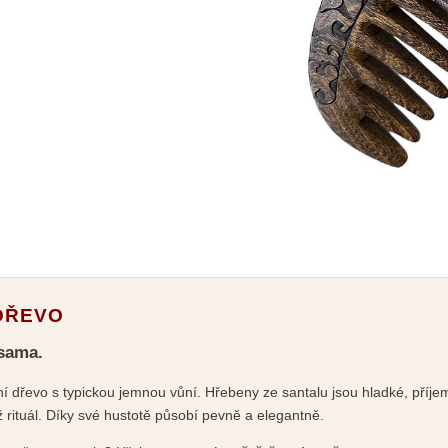
DŘEVO
 sama.
sní dřevo s typickou jemnou vůní. Hřebeny ze santalu jsou hladké, příje
rituál. Díky své hustotě působí pevně a elegantně.