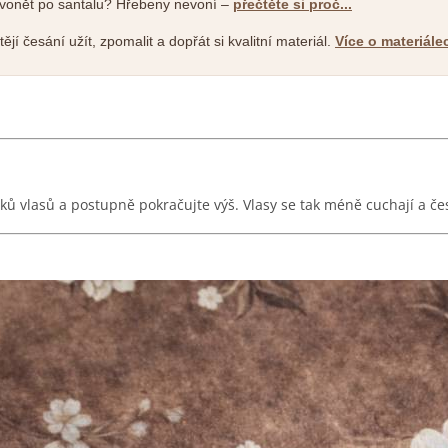
 vonět po santalu? Hřebeny nevoní –
přečtěte si proč...
htějí česání užít, zpomalit a dopřát si kvalitní materiál.
Více o materiále
ků vlasů a postupně pokračujte výš. Vlasy se tak méně cuchají a čes