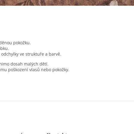
děnou pokožku.
obku.
 odchylky ve struktuře a barvě.
mimo dosah malých dětí.
ému poškození vlasů nebo pokožky.