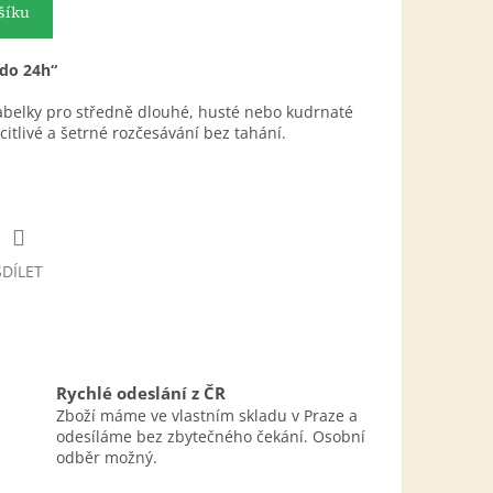
šíku
 do 24h“
belky pro středně dlouhé, husté nebo kudrnaté
citlivé a šetrné rozčesávání bez tahání.
SDÍLET
Rychlé odeslání z ČR
Zboží máme ve vlastním skladu v Praze a
odesíláme bez zbytečného čekání. Osobní
odběr možný.