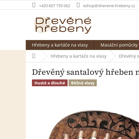
Přejít
+420 607 735 062
eshop@drevene-hrebeny.cz
na
obsah
Hřebeny a kartáče na vlasy
Masážní pomůcky
Domů
Hřebeny a kartáče na vlasy
Dřevěný s
Dřevěný santalový hřeben 
Husté a dlouhé
Běžné vlasy