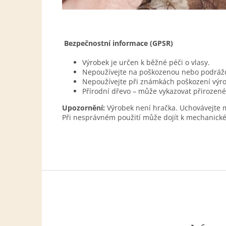
Bezpečnostní informace (GPSR)
Výrobek je určen k běžné péči o vlasy.
Nepoužívejte na poškozenou nebo podráž
Nepoužívejte při známkách poškození výr
Přírodní dřevo – může vykazovat přirozené
Upozornění:
Výrobek není hračka. Uchovávejte 
Při nesprávném použití může dojít k mechanick
Z
á
p
a
t