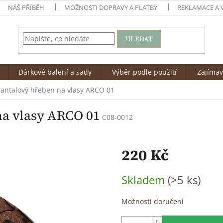
NÁŠ PŘÍBĚH
MOŽNOSTI DOPRAVY A PLATBY
REKLAMACE A 
HLEDAT
Dárkové balení a sady
Výběr podle použití
Zajímav
antalový hřeben na vlasy ARCO 01
na vlasy ARCO 01
C08-0012
220 Kč
Měrná
Skladem
(>5 ks)
cena:
Možnosti doručení