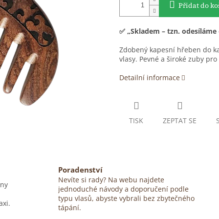
Přidat do ko
✅ „Skladem – tzn. odesíláme
Zdobený kapesní hřeben do ka
vlasy. Pevné a široké zuby pro 
Detailní informace
TISK
ZEPTAT SE
Poradenství
Nevíte si rady? Na webu najdete
eny
jednoduché návody a doporučení podle
typu vlasů, abyste vybrali bez zbytečného
axi.
tápání.