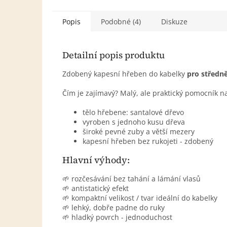
Popis
Podobné (4)
Diskuze
Detailní popis produktu
Zdobený kapesní hřeben do kabelky
pro středn
Čím je zajímavý? Malý, ale praktický pomocník n
tělo hřebene: santalové dřevo
vyroben s jednoho kusu dřeva
široké pevné zuby a větší mezery
kapesní hřeben bez rukojeti - zdobený
Hlavní výhody:
🌱 rozčesávání bez tahání a lámání vlasů
🌱 antistatický efekt
🌱 kompaktní velikost / tvar ideální do kabelky
🌱 lehký, dobře padne do ruky
🌱 hladký povrch - jednoduchost