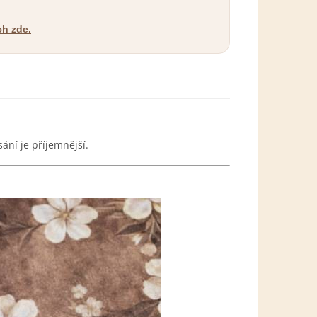
ch zde.
ání je příjemnější.