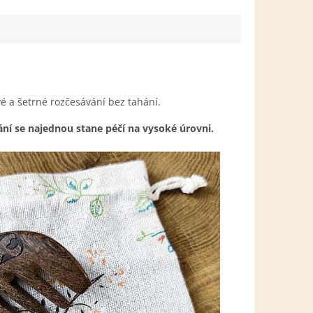
ivé a šetrné rozčesávání bez tahání.
ání se najednou stane péčí na vysoké úrovni.