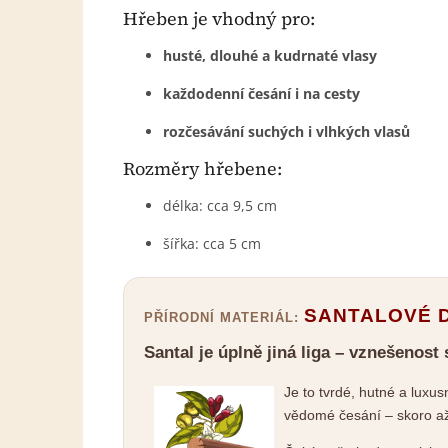
Hřeben je vhodný pro:
husté, dlouhé a kudrnaté vlasy
každodenní česání i na cesty
rozčesávání suchých i vlhkých vlasů
Rozměry hřebene:
délka: cca 9,5 cm
šířka: cca 5 cm
SANTALOVÉ 
PŘÍRODNÍ MATERIÁL:
Santal je úplně jiná liga – vznešenost
Je to tvrdé, hutné a luxu
vědomé česání – skoro až 