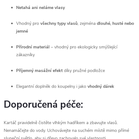
Netahá ani neláme vlasy
Vhodný pro
všechny typy vlasů
, zejména
dlouhé, husté nebo
jemné
Přírodní materiál
– vhodný pro ekologicky smýšlející
zákazníky
Příjemný masážní efekt
díky pružné podložce
Elegantní doplněk do koupelny i jako
vhodný dárek
Doporučená péče:
Kartáč pravidelně čistěte vlhkým hadříkem a zbavujte vlasů.
Nenamáčejte do vody. Uchovávejte na suchém místě mimo přímé
sluneční světlo, aby si dřevo zachovalo své vlastnosti.