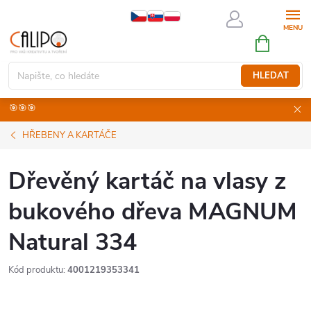
Přejít
na
NÁKUPNÍ
obsah
KOŠÍK
HLEDAT
🎯🎯🎯
HŘEBENY A KARTÁČE
Dřevěný kartáč na vlasy z
bukového dřeva MAGNUM
Natural 334
Kód produktu:
4001219353341