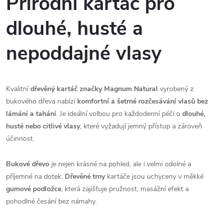
Přírodní kartáč pro
dlouhé, husté a
nepoddajné vlasy
Kvalitní
dřevěný kartáč značky Magnum Natural
vyrobený z
bukového dřeva nabízí
komfortní a šetrné rozčesávání vlasů bez
lámání a tahání
. Je ideální volbou pro každodenní péči o
dlouhé,
husté nebo citlivé vlasy
, které vyžadují jemný přístup a zároveň
účinnost.
Bukové dřevo
je nejen krásné na pohled, ale i velmi odolné a
příjemné na dotek.
Dřevěné trny
kartáče jsou uchyceny v měkké
gumové podložce
, která zajišťuje pružnost, masážní efekt a
pohodlné česání bez námahy.