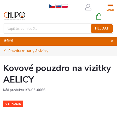
Přejít
na
NÁKUPNÍ
obsah
KOŠÍK
HLEDAT
🎯🎯🎯
Pouzdra na karty & vizitky
Kovové pouzdro na vizitky
AELICY
Kód produktu:
K8-03-0066
VÝPRODEJ