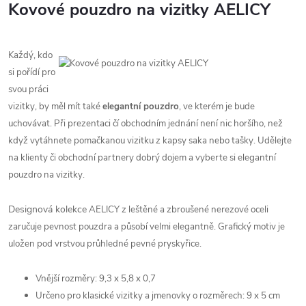
Kovové pouzdro na vizitky AELICY
Každý, kdo
si pořídí pro
svou práci
vizitky, by měl mít také
elegantní pouzdro
, ve kterém je bude
uchovávat. Při prezentaci čí obchodním jednání není nic horšího, než
když vytáhnete pomačkanou vizitku z kapsy saka nebo tašky. Udělejte
na klienty či obchodní partnery dobrý dojem a vyberte si elegantní
pouzdro na vizitky.
Designová kolekce
AELICY z leštěné a zbroušené nerezové oceli
zaručuje pevnost pouzdra a působí velmi elegantně. Grafický motiv je
uložen pod vrstvou průhledné pevné pryskyřice.
Vnější rozměry: 9,3 x 5,8 x 0,7
Určeno pro klasické vizitky a jmenovky o rozměrech: 9 x 5 cm