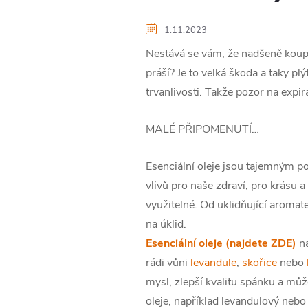
1.11.2023
Nestává se vám, že nadšeně koupít
práší? Je to velká škoda a taky p
trvanlivosti. Takže pozor na exp
MALÉ PŘIPOMENUTÍ…
Esenciální oleje jsou tajemným p
vlivů pro naše zdraví, pro krásu 
využitelné. Od uklidňující aromat
na úklid.
Esenciální oleje (najdete ZDE)
na
rádi vůni
levandule
,
skořice
nebo
mysl, zlepší kvalitu spánku a může
oleje, například levandulový nebo