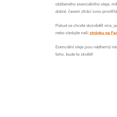
oblíbeného esenciálního oleje, měl
dobré, časem ztrácí svou prvotřídn
Pokud se chcete dozvědět více, jak
nebo sledujte naši
stránku na F
Esenciální oleje jsou nádherný n
toho, bude to skvělé!