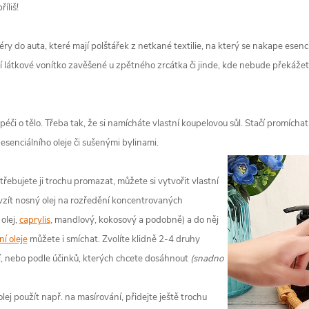
íliš!
ry do auta, které mají polštářek z netkané textilie, na který se nakape esenci
tní látkové vonítko zavěšené u zpětného zrcátka či jinde, kde nebude překážet.
i péči o tělo. Třeba tak, že si namícháte vlastní koupelovou sůl. Stačí promích
esenciálního oleje či sušenými bylinami.
ebujete ji trochu promazat, můžete si vytvořit vlastní
 vzít nosný olej na rozředění koncentrovaných
olej,
caprylis
, mandlový, kokosový a podobně) a do něj
ní oleje
můžete i smíchat. Zvolíte klidně 2-4 druhy
í, nebo podle účinků, kterých chcete dosáhnout
(snadno
lej použít např. na masírování, přidejte ještě trochu