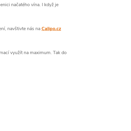
enici načatého vína. I když je
ení, navštivte nás na
Calipo.cz
ormací využít na maximum. Tak do