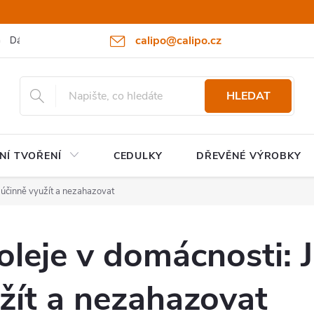
calipo@calipo.cz
Dárkové poukazy
Hodnocení obchodu
Moje objednávka
HLEDAT
NÍ TVOŘENÍ
CEDULKY
DŘEVĚNÉ VÝROBKY
e účinně využít a nezahazovat
oleje v domácnosti: J
žít a nezahazovat