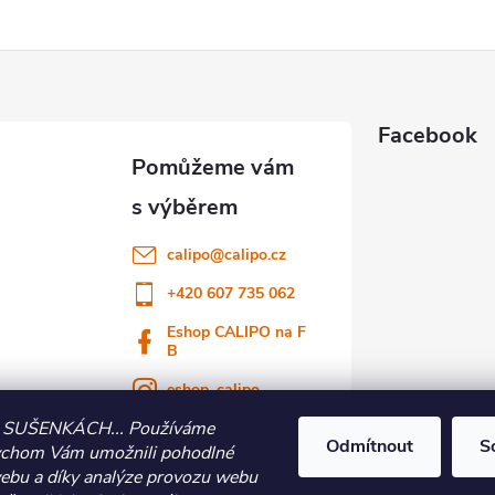
Facebook
calipo
@
calipo.cz
+420 607 735 062
Eshop CALIPO na F
B
eshop_calipo
 SUŠENKÁCH... Používáme
Youtube CALIPO
Odmítnout
S
ychom Vám umožnili pohodlné
webu a díky analýze provozu webu