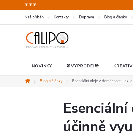
Přejít
🎯🎯🎯
na
Náš příběh
Kontakty
Doprava
Blog a články
obsah
NOVINKY
🎯VÝPRODEJ🎯
KREATIV
Blog a články
Esenciální oleje v domácnosti: Jak j
Domů
Esenciální 
účinně vyu