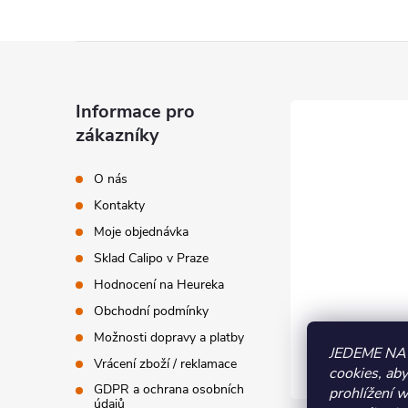
Z
á
Informace pro
zákazníky
p
O nás
a
Kontakty
t
Moje objednávka
Sklad Calipo v Praze
í
Hodnocení na Heureka
Obchodní podmínky
Možnosti dopravy a platby
JEDEME NA
Vrácení zboží / reklamace
cookies, ab
GDPR a ochrana osobních
prohlížení 
údajů