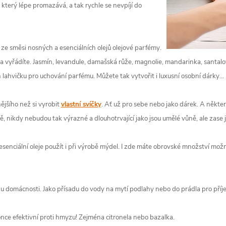
, který lépe promazává, a tak rychle se nevpíjí do
 ze směsi nosných a esenciálních olejů olejové parfémy.
a vyřádíte. Jasmín, levandule, damašská růže, magnolie, mandarinka, santalov
n lahvičku pro uchování parfému. Můžete tak vytvořit i luxusní osobní dárky…
ějšího než si vyrobit
vlastní svíčky
. Ať už pro sebe nebo jako dárek. A některé
tě, nikdy nebudou tak výrazné a dlouhotrvající jako jsou umělé vůně, ale zase
esenciální oleje použít i při výrobě mýdel. I zde máte obrovské množství mož
idu domácnosti. Jako přísadu do vody na mytí podlahy nebo do prádla pro příj
konce efektivní proti hmyzu! Zejména citronela nebo bazalka.