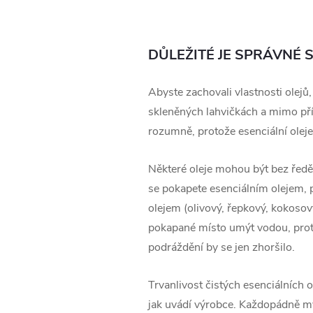
DŮLEŽITÉ JE SPRÁVNÉ
Abyste zachovali vlastnosti olejů,
skleněných lahvičkách a mimo pří
rozumně, protože esenciální olej
Některé oleje mohou být bez řed
se pokapete esenciálním olejem, 
olejem (olivový, řepkový, kokosov
pokapané místo umýt vodou, prot
podráždění by se jen zhoršilo.
Trvanlivost čistých esenciálních o
jak uvádí výrobce. Každopádně mys