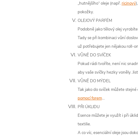
„hutnějšího“ oleje (např.
ricinový
)
pokožky.
OLEJOVÝ PARFÉM
Podobně jako tělový olej vyrobíte
Tady se při kombinaci vůní doslov
už potřebujete jen nějakou roll-o
VŮNĚ DO SVÍČEK
Pokud rádi tvoříte, není nic snadn
aby vaše svíčky hezky voněly. Jis
VŮNĚ DO MÝDEL
Tak jako do svíček můžete stejné 
pomocí forem
…
PŘI ÚKLIDU
Esence můžete je využít i při úkl
textilie.
A co víc, esenciální oleje jsou do