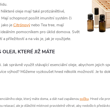
lidu.
 Některé oleje mají také protizánětlivé,
y. Mají schopnost posílit imunitní systém či
 jako je
Citrónový
nebo Tea tree, mají
iní ideálním pomocníkem pro úklid domova. Svět
a příležitostí a na vás je, jak je využijete.
OLEJI, KTERÉ JIŽ MÁTE
i. Jak správně využít stávající esenciální oleje, abychom jejich
ejvíce výhod? Můžeme vyzkoušet hned několik možností. Je to dok
senciálního oleje, který máte doma, a dát nad zapálenou
svíčku
. Hned vše pro
u relaxací, ale je důležité místnost pravidelně větrat, aby nedošlo k předávk