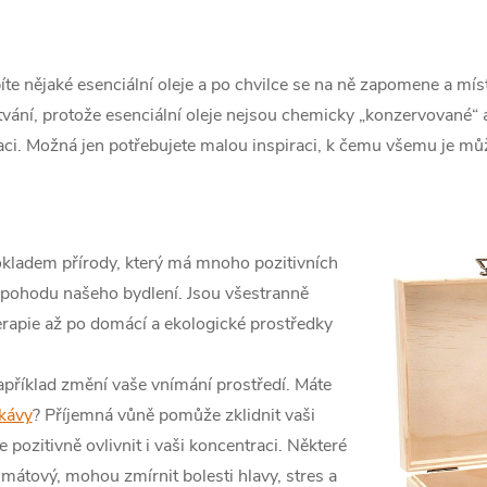
e nějaké esenciální oleje a po chvilce se na ně zapomene a míst
lýtvání, protože esenciální oleje nejsou chemicky „konzervované
iraci. Možná jen potřebujete malou inspiraci, k čemu všemu je
okladem přírody, který má mnoho pozitivních
a pohodu našeho bydlení. Jsou všestranně
erapie až po domácí a ekologické prostředky
příklad změní vaše vnímání prostředí. Máte
kávy
? Příjemná vůně pomůže zklidnit vaši
 pozitivně ovlivnit i vaši koncentraci. Některé
 mátový, mohou zmírnit bolesti hlavy, stres a