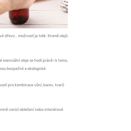
é dřevo… možností je tolik. Kromě olejů
 esenciální oleje se hodí právě i k tomu,
 jsou bezpečné a ekologické.
ností pro kombinace vůní, barev, tvarů
emně vonící oblečení nebo interiérové