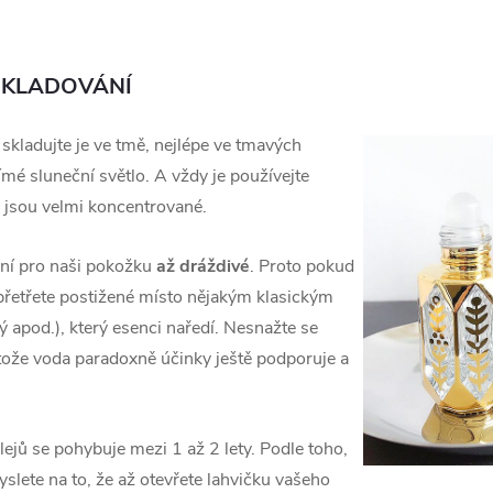
 SKLADOVÁNÍ
 skladujte je ve tmě, nejlépe ve tmavých
mé sluneční světlo. A vždy je používejte
e jsou velmi koncentrované.
ění pro naši pokožku
až dráždivé
. Proto pokud
přetřete postižené místo nějakým klasickým
ý apod.), který esenci naředí. Nesnažte se
ože voda paradoxně účinky ještě podporuje a
lejů se pohybuje mezi 1 až 2 lety. Podle toho,
lete na to, že až otevřete lahvičku vašeho