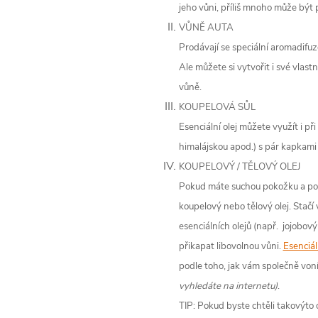
jeho vůni, příliš mnoho může být př
VŮNĚ AUTA
Prodávají se speciální aromadifuzé
Ale můžete si vytvořit i své vlas
vůně.
KOUPELOVÁ SŮL
Esenciální olej můžete využít i př
himalájskou apod.) s pár kapkami 
KOUPELOVÝ / TĚLOVÝ OLEJ
Pokud máte suchou pokožku a potř
koupelový nebo tělový olej. Stačí
esenciálních olejů (např. jojobový 
přikapat libovolnou vůni.
Esenciál
podle toho, jak vám společně von
vyhledáte na internetu)
.
TIP: Pokud byste chtěli takovýto o