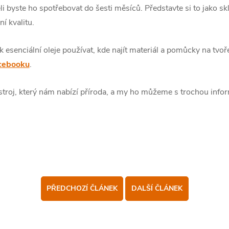
i byste ho spotřebovat do šesti měsíců. Představte si to jako skl
í kvalitu.
 esenciální oleje používat, kde najít materiál a pomůcky na tvoř
acebooku
.
ástroj, který nám nabízí příroda, a my ho můžeme s trochou inf
PŘEDCHOZÍ ČLÁNEK
DALŠÍ ČLÁNEK