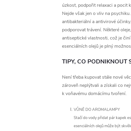
úzkost, podpořit relaxaci a pocit k
Nejde však jen o vliv na psychiku.
antibakteriální a antivirové účink
podporovat trávení. Některé oleje,
antiseptické vlastnosti, což je č
esenciálních olejů je plný možností 
TIPY, CO PODNIKNOUT S 
Není třeba kupovat stále nové věc
zároveň neplýtvali a získali co n
k voňavému domácímu tvoření.
VŮNĚ DO AROMALAMPY
Stačí do vody přidat pár kapek e
esenciálních olejů může být skvělo