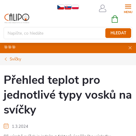
Přejít
na
NÁKUPNÍ
obsah
KOŠÍK
HLEDAT
🎯🎯🎯
Svíčky
Přehled teplot pro
jednotlivé typy vosků na
svíčky
1.3.2024