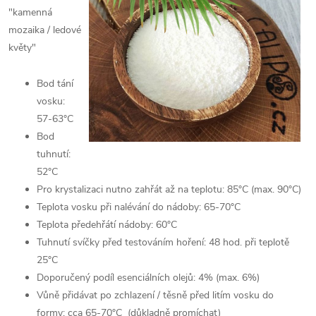
"kamenná
mozaika / ledové
květy"
Bod tání
vosku:
57-63°C
Bod
tuhnutí:
52°C
Pro krystalizaci nutno zahřát až na teplotu: 85°C (max. 90°C)
Teplota vosku při nalévání do nádoby: 65-70°C
Teplota předehřátí nádoby: 60°C
Tuhnutí svíčky před testováním hoření: 48 hod. při teplotě
25°C
Doporučený podíl esenciálních olejů: 4% (max. 6%)
Vůně přidávat po zchlazení / těsně před litím vosku do
formy: cca 65-70°C (důkladně promíchat)