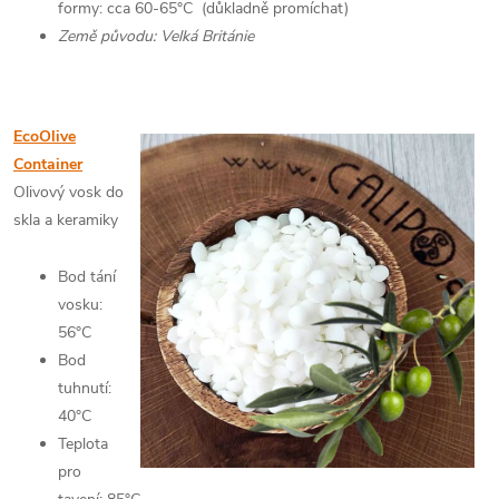
formy: cca 60-65°C (důkladně promíchat)
Země původu: Velká Británie
EcoOlive
Container
Olivový vosk do
skla a keramiky
Bod tání
vosku:
56°C
Bod
tuhnutí:
40°C
Teplota
pro