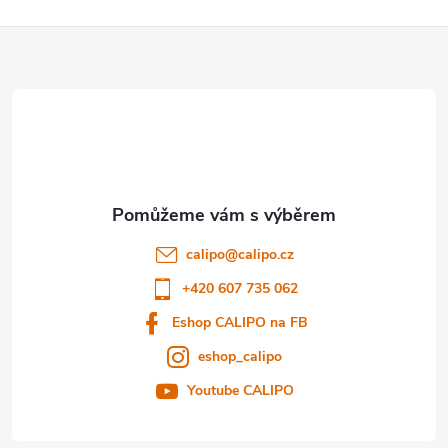
Z
á
p
a
t
calipo
@
calipo.cz
í
+420 607 735 062
Eshop CALIPO na FB
eshop_calipo
Youtube CALIPO