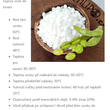
Sojový vosk do
forem
Bod tání
vosku:
60°C
Bod
tuhnutí:
46°C
Teplota
pro
tavení: 85-90°C
Teplota vosku při nalévání do nádoby: 60-65°C
Teplota předehřátí nádoby: 50°C
Tuhnutí svíčky před testováním hoření: 48 hod. při teplotě
25°C
Doporučený podíl esenciálních olejů: 5-8% (max.10%)
Vůně přidávat po zchlazení / těsně před litím vosku do