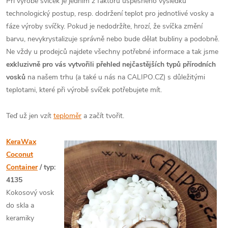
Při výrobě svíček je jedním z faktorů úspěšného výsledku
technologický postup, resp. dodržení teplot pro jednotlivé vosky a
fáze výroby svíčky. Pokud je nedodržíte, hrozí, že svíčka změní
barvu, nevykrystalizuje správně nebo bude dělat bubliny a podobně.
Ne vždy u prodejců najdete všechny potřebné informace a tak jsme
exkluzivně pro vás vytvořili přehled nejčastějších typů přírodních
vosků
na našem trhu (a také u nás na CALIPO.CZ) s důležitými
teplotami, které při výrobě svíček potřebujete mít.
Teď už jen vzít
teploměr
a začít tvořit.
KeraWax
Coconut
Container
/ typ:
4135
Kokosový vosk
do skla a
keramiky