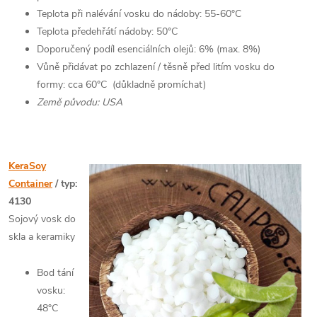
Teplota při nalévání vosku do nádoby: 55-60°C
Teplota předehřátí nádoby: 50°C
Doporučený podíl esenciálních olejů: 6% (max. 8%)
Vůně přidávat po zchlazení / těsně před litím vosku do
formy: cca 60°C (důkladně promíchat)
Země původu: USA
KeraSoy
Container
/ typ:
4130
Sojový vosk do
skla a keramiky
Bod tání
vosku:
48°C