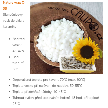
Nature wax C-
3S
Slunečnicový
vosk do skla a
keramiky
Bod tání
vosku:
43-47°C
Bod
tuhnutí:
38°C
Doporučená teplota pro tavení: 70°C (max. 90°C)
Teplota vosku při nalévání do nádoby: 50-55°C
Teplota předehřátí nádoby: 40-45°C
Tuhnutí svíčky před testováním hoření: 48 hod. při teplotě
25°C