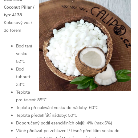
Coconut Pillar /
typ: 4138
Kokosový vosk
do forem
Bod tání
vosku:
52°C
Bod
tuhnutí:
33°C
Teplota
pro tavení: 85°C
Teplota při nalévání vosku do nádoby: 60°C
Teplota předehřátí nádoby: 50°C
Doporučený podíl esenciálních olejů: 4% (max.6%)
Vůně přidávat po zchlazení / těsně před litím vosku do