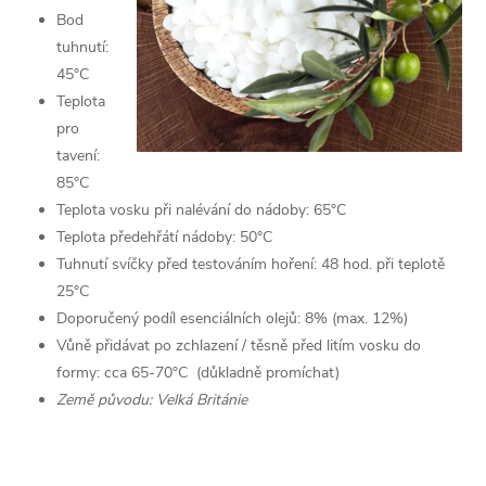
Bod
tuhnutí:
45°C
Teplota
pro
tavení:
85°C
Teplota vosku při nalévání do nádoby: 65°C
Teplota předehřátí nádoby: 50°C
Tuhnutí svíčky před testováním hoření: 48 hod. při teplotě
25°C
Doporučený podíl esenciálních olejů: 8% (max. 12%)
Vůně přidávat po zchlazení / těsně před litím vosku do
formy: cca 65-70°C (důkladně promíchat)
Země původu: Velká Británie