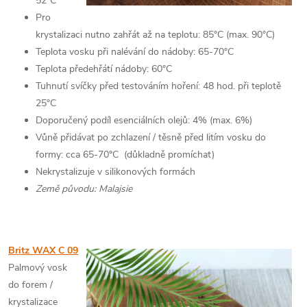
52°C
Pro
krystalizaci nutno zahřát až na teplotu: 85°C (max. 90°C)
Teplota vosku při nalévání do nádoby: 65-70°C
Teplota předehřátí nádoby: 60°C
Tuhnutí svíčky před testováním hoření: 48 hod. při teplotě
25°C
Doporučený podíl esenciálních olejů: 4% (max. 6%)
Vůně přidávat po zchlazení / těsně před litím vosku do
formy: cca 65-70°C (důkladně promíchat)
Nekrystalizuje v silikonových formách
Země původu: Malajsie
Britz WAX C 09
Palmový vosk
do forem /
krystalizace