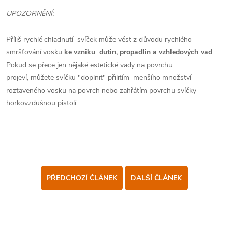
UPOZORNĚNÍ:
Příliš rychlé chladnutí svíček může vést z důvodu rychlého
smršťování vosku
ke vzniku dutin, propadlin a vzhledových vad
.
Pokud se přece jen nějaké estetické vady na povrchu
projeví, můžete svíčku "doplnit" přilitím menšího množství
roztaveného vosku na povrch nebo zahřátím povrchu svíčky
horkovzdušnou pistolí.
PŘEDCHOZÍ ČLÁNEK
DALŠÍ ČLÁNEK