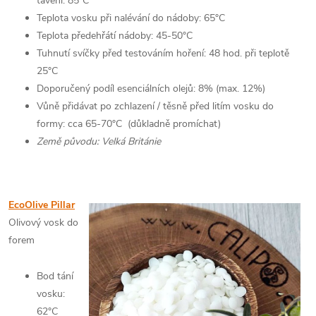
tavení: 85°C
Teplota vosku při nalévání do nádoby: 65°C
Teplota předehřátí nádoby: 45-50°C
Tuhnutí svíčky před testováním hoření: 48 hod. při teplotě
25°C
Doporučený podíl esenciálních olejů: 8% (max. 12%)
Vůně přidávat po zchlazení / těsně před litím vosku do
formy: cca 65-70°C (důkladně promíchat)
Země původu: Velká Británie
EcoOlive Pillar
Olivový vosk do
forem
Bod tání
vosku:
62°C