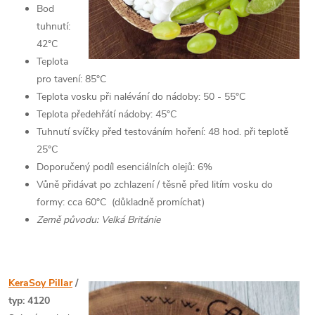
Bod
tuhnutí:
42°C
Teplota
pro tavení: 85°C
Teplota vosku při nalévání do nádoby: 50 - 55°C
Teplota předehřátí nádoby: 45°C
Tuhnutí svíčky před testováním hoření: 48 hod. při teplotě
25°C
Doporučený podíl esenciálních olejů: 6%
Vůně přidávat po zchlazení / těsně před litím vosku do
formy: cca 60°C (důkladně promíchat)
Země původu: Velká Británie
KeraSoy Pillar
/
typ: 4120