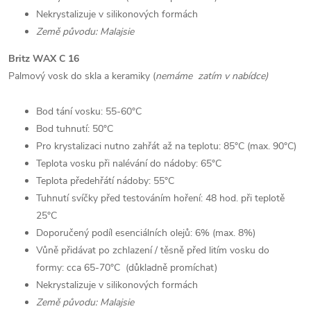
Nekrystalizuje v silikonových formách
Země původu: Malajsie
Britz WAX C 16
Palmový vosk do skla a keramiky (
nemáme zatím v nabídce)
Bod tání vosku: 55-60°C
Bod tuhnutí: 50°C
Pro krystalizaci nutno zahřát až na teplotu: 85°C (max. 90°C)
Teplota vosku při nalévání do nádoby: 65°C
Teplota předehřátí nádoby: 55°C
Tuhnutí svíčky před testováním hoření: 48 hod. při teplotě
25°C
Doporučený podíl esenciálních olejů: 6% (max. 8%)
Vůně přidávat po zchlazení / těsně před litím vosku do
formy: cca 65-70°C (důkladně promíchat)
Nekrystalizuje v silikonových formách
Země původu: Malajsie