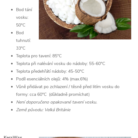
Bod tání
vosku:
50°C
Bod
tuhnutí:
33°C
Teplota pro tavení: 85°C
Teplota při nalévání vosku do nádoby: 55-60°C
Teplota předehřátí nádoby: 45-50°C
Podíl esenciálních olejů: 4% (max.6%)
Vůně přidávat po zchlazení / těsně před litím vosku do
formy: cca 60°C (důkladně promíchat)
Není doporučeno opakované tavení vosku.
Země původu: Velká Británie
KeraWax