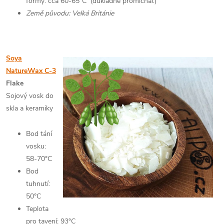
formy: cca 60-65°C (důkladně promíchat)
Země původu: Velká Británie
Soya
NatureWax C-3
Flake
Sojový vosk do
skla a keramiky
Bod tání
vosku:
58-70°C
Bod
tuhnutí:
50°C
Teplota
pro tavení: 93°C