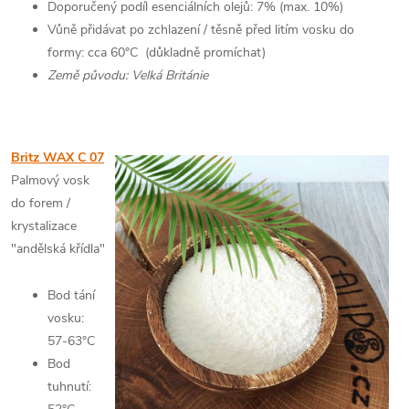
Doporučený podíl esenciálních olejů: 7% (max. 10%)
Vůně přidávat po zchlazení / těsně před litím vosku do
formy: cca 60°C (důkladně promíchat)
Země původu: Velká Británie
Britz WAX C 07
Palmový vosk
do forem /
krystalizace
"andělská křídla"
Bod tání
vosku:
57-63°C
Bod
tuhnutí: